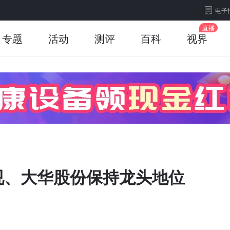
电子
专题
活动
测评
百科
视界
视、大华股份保持龙头地位