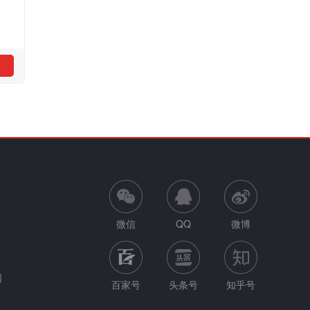
微信
QQ
微博
网
百家号
头条号
知乎号