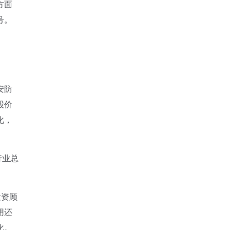
方面
号。
安防
股价
化，
行业总
投资顾
用还
化。