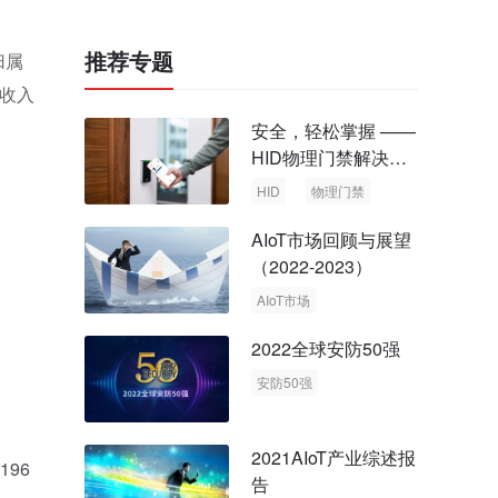
推荐专题
归属
总收入
安全，轻松掌握 ——
HID物理门禁解决方
案，启动智慧安全新
HID
物理门禁
时代
AIoT市场回顾与展望
（2022-2023）
AIoT市场
回顾与展望
2022全球安防50强
安防50强
安防市场
安防行业
2021AIoT产业综述报
96
告