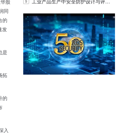
E IQ 3.20开启安防运营智能新时代
工业产品生产中安全防护设计与评估
大华股
9
润同
的实践与探讨
合的
速发
也是
场拓
升的
布
深入