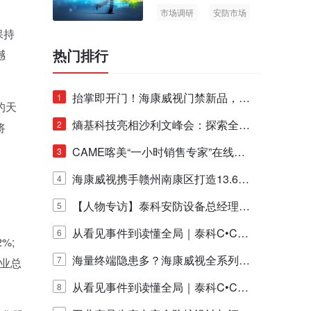
市场调研
安防市场
AIoT
保持
热门排行
撼
抬掌即开门！海康威视门禁新品，不
1
的天
止认人脸，更认"掌"中静脉！
熵基科技亮相沙利文峰会：探索全栈
2
将
脑机技术商业化生态新路径
CAME喀美“一小时销售专家”在线赋
3
能培训正式启动！
海康威视携手赣州南康区打造13.6公
4
里绿波网
【人物专访】泰科安防设备总经理张
5
宁解码安防出海新范式
从看见事件到读懂全局｜泰科C•CUR
6
%;
E IQ 3.20开启安防运营智能新时代
海量终端隐患多？海康威视全系列物
7
营业总
联安全产品，四层守护更放心！
从看见事件到读懂全局｜泰科C•CUR
8