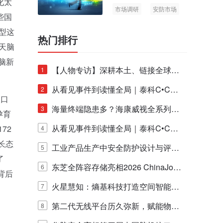
化太
市场调研
安防市场
些国
AIoT
型这
热门排行
天脑
脑新
【人物专访】深耕本土、链接全球：
1
泰科安防设备张宁解码中国安防出海
从看见事件到读懂全局｜泰科C•CUR
2
人口
新范式
E IQ 3.20开启安防运营智能新时代
海量终端隐患多？海康威视全系列物
3
孕育
联安全产品，四层守护更放心！
从看见事件到读懂全局｜泰科C•CUR
72
4
长态
E IQ 3.20开启安防运营智能新时代
工业产品生产中安全防护设计与评估
5
了
的实践与探讨
东芝全阵容存储亮相2026 ChinaJo
6
背后
y，以海量数据底座赋能“与AI同游”新
火星慧知：熵基科技打造空间智能时
7
体验
代的认知中枢
第二代无线平台历久弥新，赋能物联
8