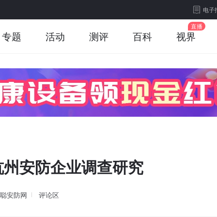
电子
专题
活动
测评
百科
视界
杭州安防企业调查研究
聪安防网
评论区