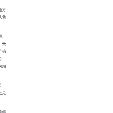
地方
从我
锁、
、云
维稳
公
润增
监
上见
前年