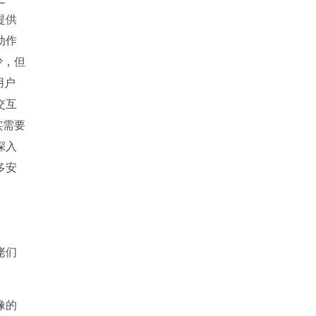
提供
动作
少，但
用户
交互
实需要
深入
多安
佬们
像的