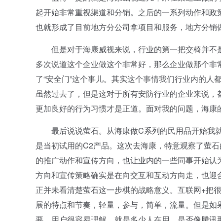
起开始非常重视渠道和分销。之后的一系列动作和政
也就形成了目前地方分公司拿项目和服务，地方分销
但是对于海康威视来说，行业的第一把交椅并不是
多次说道这个企业做这个非常好，那么企业做那个非常
了“安全门”这个事儿。其实这个事情我们行业内的人
虽然过去了，但是这对于所有安防行业的企业来说，
更加良好的行为习惯才是正道。面对我的问题，海康
最后说说萤石。从海康做C系列的民用品开始我就
是当初试用的C2产品。这次去海康，特意观察了萤
的推广动作和宣传方向，也让业内的一些同事开始认为
方向和宣传策略确实是在向交互和互动方向走，也迎合
正并未看清楚萤石这一步棋的战略意义。互联网+把
展的特点和节奏，轻量，参与，简单，流量。但是如
要。用户很容易理解，就是多少人在用，是否像腾讯