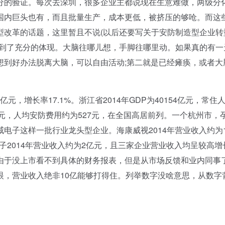
分的验证。每次去深圳，很多企业主都说现在生意难做，两级分
国内巨头也有，而且批量生产，成本更低，被挤压的够呛。而这
型改革的话题，这里暂且不说(以后还要写关于安防制造型企业转
得到了充分的体现。大脑往哪儿想，手脚往哪里动。如果真的有一
想到好办法脱离大脑，可以自由活动;第二就是已经瘫痪，或者大
，增长率17.1%。浙江省2014年GDP为40154亿元，常住
0亿元，人均安防费用约为527元，在全国高居前列。一个杭州市，
电子这样一批行业龙头型企业。海康威视2014年营业收入约为1
电子2014年营业收入约为2亿元，且三家企业营业收入均呈较高增
由于没上市看不到具体的财务报表，但是从市场反馈和业内同事
眼，营业收入绝非10亿能够打得住。列举数字没啥意思，从数字