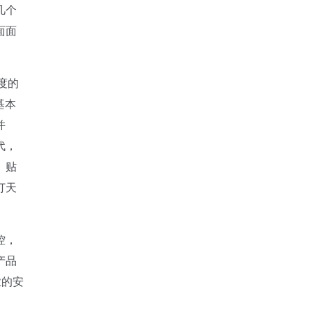
几个
面面
度的
基本
并
代，
。贴
打天
控，
产品
业的安