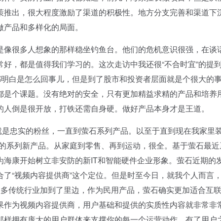
策推出，很大程度激励了渠道的积极性。地方分支完善和渠道下
做产品和多样化的局面。
像很多人想象的那样稳坐钓鱼台。他们的危机意识很强，在谈
好，都是值得我们学习的。这次走访中我还很“不合时宜”的提
都明白是怎么回事儿，但是到了股市和投资者层面就是个很大的
都是个课题。没有绝对的安全，只有更加精益求精的产品和培养
的人倒是很开放，打铁还需自身硬。做好产品本身才是王道。
是忠实的粉丝，一直到萤石系列产品。以至于直到现在我家里
石的系列新产品。从家庭到零售、再到运动，很全。基于萤石最近
海康开始树立非安防的新IT和智能硬件企业形象。萤石近期的
了“视频内容提供商”这个定位。但是时至今日，就我个人而言
很多传统行业加到了里边，作为民用产品，萤石确实更加适合互
果作为视频内容提供商，用户基础和提供的实质性内容就非常非
那样拥有庞大的用户群体来支撑你的每一个运营动作。有了用户