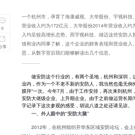
一个杭州市，孕育了海康威视、大华股份、宇视科技、
营业收入约为172亿元，大华股份2014年营业收入约
0
入均呈较高增长态势。而宇视科技、雄迈这些安防人
馈和业内同事了解，这个企业的财务表现和营业收入
分享
思，从数字背后我们能够解读出几个信息。
做安防这个行业的，有两个圣地，杭州和深圳，这
业内，作为一个不老不新的安防人，我当然也毫无例
膜拜”一次。今年7月，由于工作安排，再次来到杭州
安防大佬级企业、上升期企业。由于之前做运营长期
字记录下这次参观的感受，胡说八道之处还请见谅。
一、外人眼中的“安防大脑”
2012年，在杭州组织开华东区域安防论坛，会上很