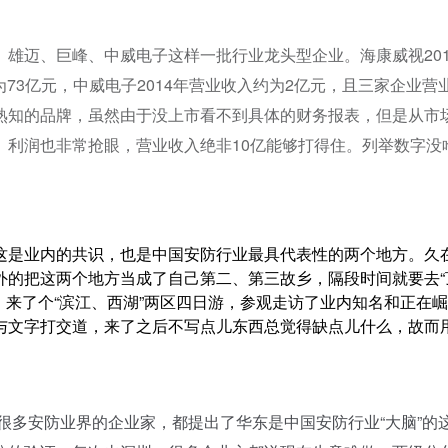
雄迈、巨峰、中威电子这样一批行业龙头型企业。海康威视201
为73亿元，中威电子2014年营业收入约为2亿元，且三家企业营
熟知的品牌，虽然由于没上市看不到具体的财务报表，但是从市
、利润也非常抢眼，营业收入绝非10亿能够打得住。列举数字没
是业内的共识，也是中国安防行业最具代表性的两个地方。久
外的把这两个地方当成了自己第二、第三故乡，隔段时间就要去“
，来了个“滨江、西湖”两区四日游，参观走访了业内知名和正在
与文字打交道，来了之后不写点儿东西总觉得缺点儿什么，故而
多安防业界的企业家，都提出了华东是中国安防行业“大脑”的