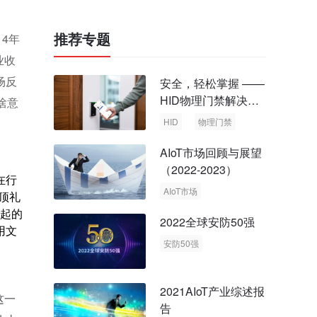
推荐专题
4年
业收
场反
安全，轻松掌握 ——
HID物理门禁解决方
啥意
案，启动智慧安全新
HID
物理门禁
时代
AIoT市场回顾与展望
（2022-2023）
在行
AIoT市场
顶礼
回顾与展望
崛起的
2022全球安防50强
用文
安防50强
安防市场
安防行业
2021AIoT产业综述报
这一
告