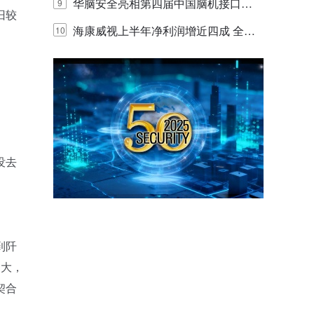
网创新迭代
华脑安全亮相第四届中国脑机接口大
9
旧较
赛 工业安全脑机接口技术赢行业顶级
海康威视上半年净利润增近四成 全年
10
专家关注
营收有望破千亿
没去
到阡
到大，
契合