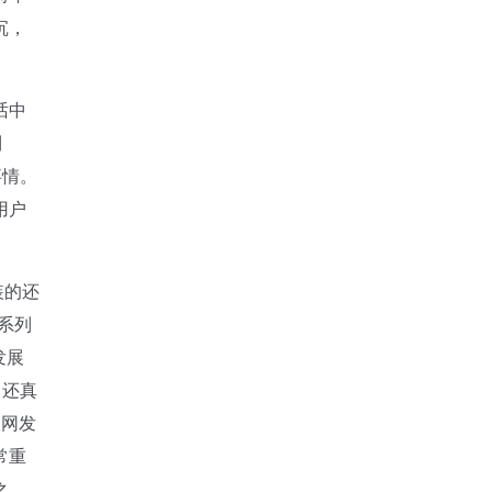
沉，
话中
到
事情。
用户
装的还
系列
发展
，还真
联网发
常重
之