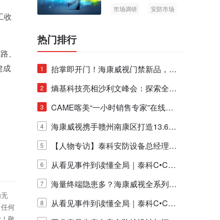
市场调研
安防市场
工收
AIoT
热门排行
东路、
建成
抬掌即开门！海康威视门禁新品，不
1
止认人脸，更认"掌"中静脉！
熵基科技亮相沙利文峰会：探索全栈
2
脑机技术商业化生态新路径
CAME喀美“一小时销售专家”在线赋
3
能培训正式启动！
海康威视携手赣州南康区打造13.6公
4
里绿波网
【人物专访】泰科安防设备总经理张
5
宁解码安防出海新范式
从看见事件到读懂全局｜泰科C•CUR
6
E IQ 3.20开启安防运营智能新时代
海量终端隐患多？海康威视全系列物
7
为无
联安全产品，四层守护更放心！
从看见事件到读懂全局｜泰科C•CUR
8
！任何
偿！敬