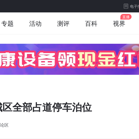
电子
专题
活动
测评
百科
视界
城区全部占道停车泊位
论区