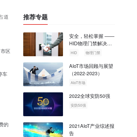
推荐专题
占道
安全，轻松掌握 ——
HID物理门禁解决方
案，启动智慧安全新
，市区
HID
物理门禁
时代
AIoT市场回顾与展望
（2022-2023）
停车
AIoT市场
回顾与展望
2022全球安防50强
安防50强
安防市场
安防行业
费的
2021AIoT产业综述报
告