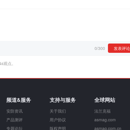
0
/
300
发表评论
&s观点。
频道&服务
支持与服务
全球网站
安防资讯
关于我们
法兰克福
产品测评
用户协议
asmag.com
专题论坛
版权声明
asmag.com.cn