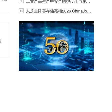
E IQ 3.20开启安防运营智能新时代
工业产品生产中安全防护设计与评估
9
的实践与探讨
东芝全阵容存储亮相2026 ChinaJo
10
y，以海量数据底座赋能“与AI同游”新
体验
国