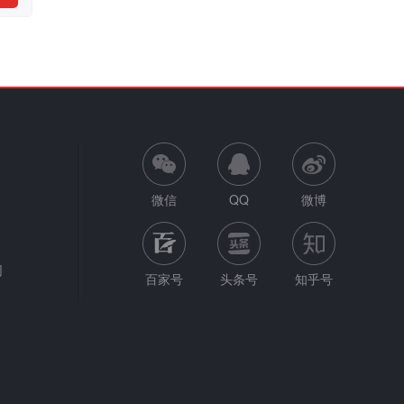
微信
QQ
微博
网
百家号
头条号
知乎号