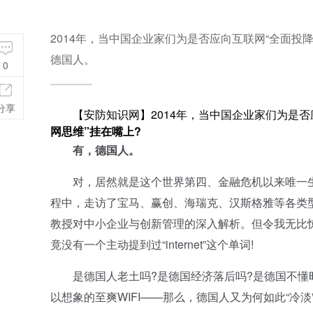
2014年，当中国企业家们为是否应向互联网“全面投降
德国人。
0
分享
【
安防知识网
】2014年，当中国企业家们为是
网思维”挂在嘴上?
有，德国人。
对，居然就是这个世界第四、金融危机以来唯一生
程中，走访了宝马、赢创、海瑞克、汉斯格雅等各类
教授对中小企业与创新管理的深入解析。但令我无比
竟没有一个主动提到过“internet”这个单词!
是德国人老土吗?是德国经济落后吗?是德国不懂时
以想象的至爽WIFI——那么，德国人又为何如此“冷淡