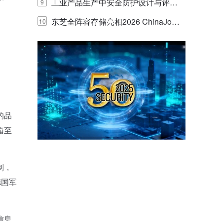
E IQ 3.20开启安防运营智能新时代
工业产品生产中安全防护设计与评估
9
的实践与探讨
东芝全阵容存储亮相2026 ChinaJo
10
y，以海量数据底座赋能“与AI同游”新
体验
的品
箱至
制，
德国军
信息