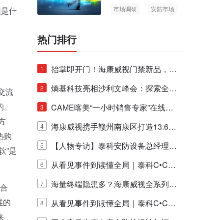
市场调研
安防市场
壤是什
AIoT
热门排行
抬掌即开门！海康威视门禁新品，不
1
止认人脸，更认"掌"中静脉！
熵基科技亮相沙利文峰会：探索全栈
2
交流
的。
脑机技术商业化生态新路径
CAME喀美“一小时销售专家”在线赋
3
方
能培训正式启动！
海康威视携手赣州南康区打造13.6公
4
热购
里绿波网
【人物专访】泰科安防设备总经理张
5
软”是
宁解码安防出海新范式
从看见事件到读懂全局｜泰科C•CUR
6
E IQ 3.20开启安防运营智能新时代
海量终端隐患多？海康威视全系列物
7
适合
维的
联安全产品，四层守护更放心！
从看见事件到读懂全局｜泰科C•CUR
8
来