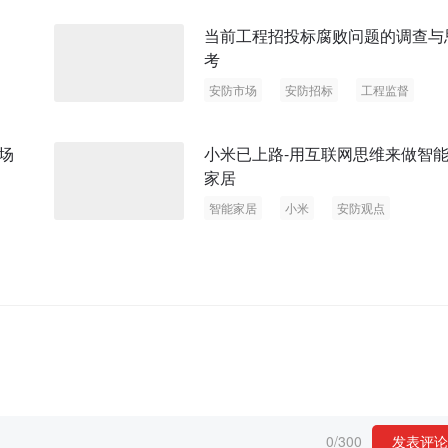
当前工程招投标腐败问题的调查与
考
安防市场
安防招标
工程监督
反腐
招标腐败
场
小米已上路-用互联网思维来做智
家居
智能家居
小米
安防观点
0
/
300
发表评论