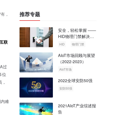
推荐专题
?有，
安全，轻松掌握 ——
HID物理门禁解决方
“互联
案，启动智慧安全新
HID
物理门禁
时代
AIoT市场回顾与展望
（2022-2023）
A过
AIoT市场
多位
回顾与展望
2022全球安防50强
员，
安防50强
安防市场
安防行业
国内难
2021AIoT产业综述报
告