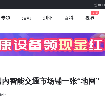
电子
专题
活动
测评
百科
视界
内智能交通市场铺一张“地网”
论区