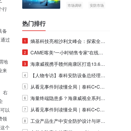
之
市场调研
安防市场
个行
AIoT
热门排行
具备
，通过
熵基科技亮相沙利文峰会：探索全栈
1
脑机技术商业化生态新路径
CAME喀美“一小时销售专家”在线赋
2
谓地
能培训正式启动！
海康威视携手赣州南康区打造13.6公
3
业来
里绿波网
【人物专访】泰科安防设备总经理张
4
宁解码安防出海新范式
从看见事件到读懂全局｜泰科C•CUR
5
。右
E IQ 3.20开启安防运营智能新时代
海量终端隐患多？海康威视全系列物
6
企
联安全产品，四层守护更放心！
从看见事件到读懂全局｜泰科C•CUR
都可以
7
费领
E IQ 3.20开启安防运营智能新时代
工业产品生产中安全防护设计与评估
8
前这个