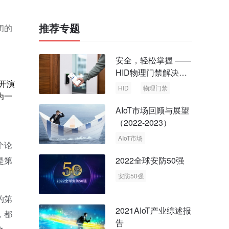
推荐专题
闭的
安全，轻松掌握 ——
HID物理门禁解决方
开演
案，启动智慧安全新
HID
物理门禁
为一
时代
AIoT市场回顾与展望
（2022-2023）
AIoT市场
个论
回顾与展望
是第
2022全球安防50强
安防50强
安防市场
安防行业
的第
2021AIoT产业综述报
，都
告