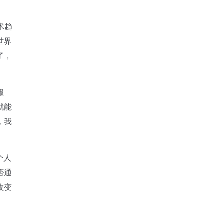
术趋
世界
了，
服
就能
，我
个人
否通
改变