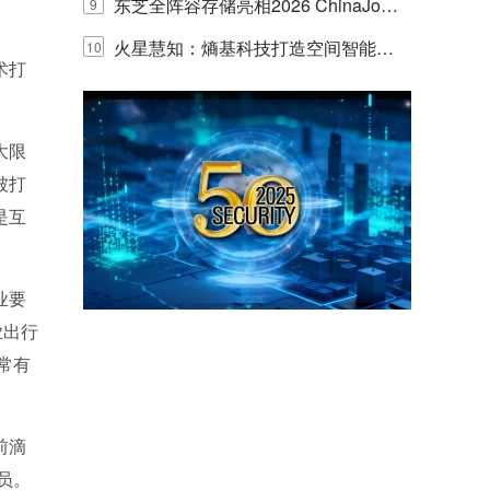
的实践与探讨
东芝全阵容存储亮相2026 ChinaJo
9
y，以海量数据底座赋能“与AI同游”新
火星慧知：熵基科技打造空间智能时
10
术打
体验
代的认知中枢
大限
被打
是互
业要
业出行
常有
前滴
员。