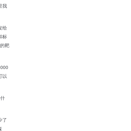
里我
发给
和标
动的靶
00
可以
了什
少了
森