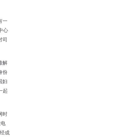
有一
中心
对司
难解
身份
国妇
一起
网时
做电
已经成