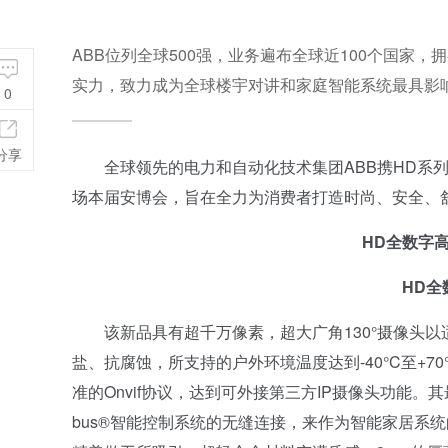
ABB位列全球500强，业务遍布全球近100个国家
实力，致力成为全球楼宇对讲和家庭智能系统最具影
0
分享
全球领先的电力和自动化技术集团ABB携HD系列
场本届安博会，旨在全力为消费者打造时尚、安全、
HD全数字
HD
该新品具有超千万像素，超大广角130°摄像头以
盐、抗腐蚀，所支持的户外环境温度达到-40°C至+7
准的Onvif协议，达到可外接第三方IP摄像头功能。
bus®智能控制系统的无缝连接，来作为智能家居系