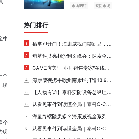
其
市场调研
安防市场
AIoT
热门排行
金中
抬掌即开门！海康威视门禁新品，不
1
止认人脸，更认"掌"中静脉！
熵基科技亮相沙利文峰会：探索全栈
2
脑机技术商业化生态新路径
CAME喀美“一小时销售专家”在线赋
3
一个
能培训正式启动！
海康威视携手赣州南康区打造13.6公
4
，楼
里绿波网
【人物专访】泰科安防设备总经理张
5
宁解码安防出海新范式
从看见事件到读懂全局｜泰科C•CUR
6
E IQ 3.20开启安防运营智能新时代
海量终端隐患多？海康威视全系列物
7
多个
联安全产品，四层守护更放心！
从看见事件到读懂全局｜泰科C•CUR
8
的现