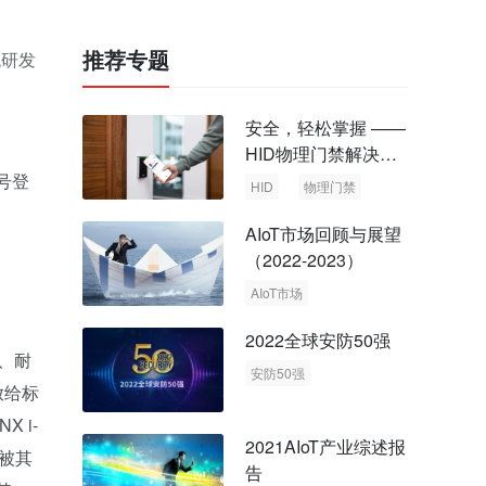
推荐专题
统研发
。
安全，轻松掌握 ——
HID物理门禁解决方
案，启动智慧安全新
号登
HID
物理门禁
时代
AIoT市场回顾与展望
（2022-2023）
AIoT市场
回顾与展望
2022全球安防50强
、耐
安防50强
放给标
安防市场
安防行业
 i-
2021AIoT产业综述报
被其
告