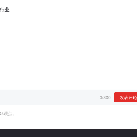
讲行业
0
/
300
发表评论
&s观点。