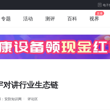
电子
专题
活动
测评
百科
视界
宇对讲行业生态链
源：安防知识网
评论区