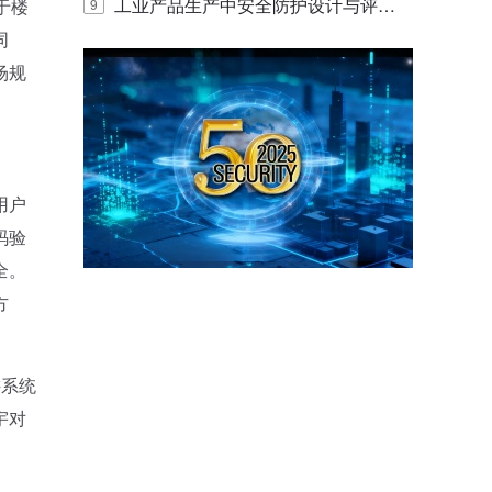
E IQ 3.20开启安防运营智能新时代
工业产品生产中安全防护设计与评估
于楼
9
同
的实践与探讨
场规
用户
码验
全。
方
讲系统
宇对