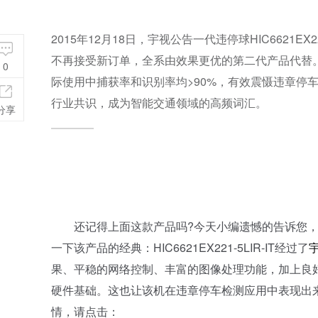
2015年12月18日，宇视公告一代违停球HIC6621E
不再接受新订单，全系由效果更优的第二代产品代替。
0
际使用中捕获率和识别率均>90%，有效震慑违章停
行业共识，成为智能交通领域的高频词汇。
分享
还记得上面这款产品吗?今天小编遗憾的告诉您，
一下该产品的经典：HIC6621EX221-5LIR-IT经过了
果、平稳的网络控制、丰富的图像处理功能，加上良
硬件基础。这也让该机在违章停车检测应用中表现出
情，请点击：