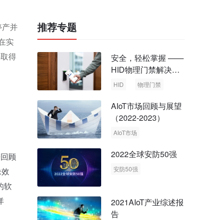
推荐专题
停产并
在实
并取得
安全，轻松掌握 ——
HID物理门禁解决方
案，启动智慧安全新
HID
物理门禁
时代
AIoT市场回顾与展望
（2022-2023）
AIoT市场
回顾与展望
2022全球安防50强
来回顾
安防50强
像效
安防市场
安防行业
的软
详
2021AIoT产业综述报
告