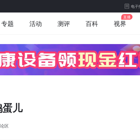
电子
专题
活动
测评
百科
视界
鸭蛋儿
论区