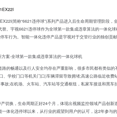
X22I
EX22I(简称“6621违停球”)系列产品进入后生命周期管理阶段，
替。宇视6621违停球作为全球第一款集成违章算法的一体化球
章停车行为。智能一体化违停产品是宇视对于交管行业的独创贡
方案-全球第一款集成违章算法的一体化球机
路的畅通以及行人安全均存在严重影响，很多市民都有类似的
口、学校门口等机关门口)车辆滞留导致拥堵;高速公路临近收费
全事故;在机场、火车站、汽车站等交通枢纽，私家车接送和黑车
底停产切换，生命周期正好24个月，体现出视频监控领域产品创新
能一体化违停球以来，从行业的观望到用户的认可，这2年参与