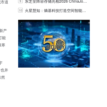
的实践与探讨
东芝全阵容存储亮相2026 ChinaJo
9
城市道
y，以海量数据底座赋能“与AI同游”新
火星慧知：熵基科技打造空间智能时
10
体验
代的认知中枢
新产
可能
极寒
宇
，也并
依然