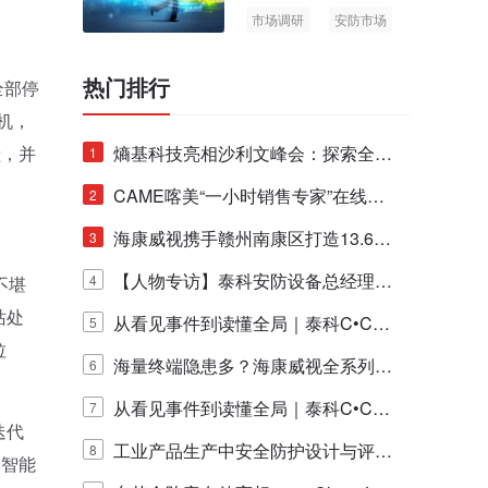
市场调研
安防市场
AIoT
热门排行
全部停
机，
献，并
熵基科技亮相沙利文峰会：探索全栈
1
脑机技术商业化生态新路径
CAME喀美“一小时销售专家”在线赋
2
能培训正式启动！
海康威视携手赣州南康区打造13.6公
3
里绿波网
【人物专访】泰科安防设备总经理张
4
不堪
站处
宁解码安防出海新范式
从看见事件到读懂全局｜泰科C•CUR
5
拉
E IQ 3.20开启安防运营智能新时代
海量终端隐患多？海康威视全系列物
6
联安全产品，四层守护更放心！
从看见事件到读懂全局｜泰科C•CUR
7
迭代
E IQ 3.20开启安防运营智能新时代
工业产品生产中安全防护设计与评估
8
的智能