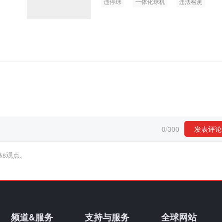
违停球
一体化球机
违法检测
0
/
300
发表评论
&s观点。
频道&服务
支持与服务
全球网站