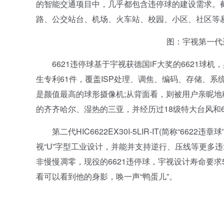
的智能交通项目中，几乎都包含违停球的建设需求。截
路、公交站台、机场、火车站、校园、小区、社区等
图：宇视第一代违停球
6621违停球基于宇视获德国iF大奖的6621球机
生专利61件，覆盖ISP处理、调焦、编码、存储、系
是颜值最高的球形摄像机;从背面看，则被用户亲昵地
的齐齐哈尔、湿热的三亚，并经历过18级特大台风和
第二代HIC6622EX30I-5LIR-IT(简称“66
视“U”字型工业设计，并能并支持逆行、压线等更多
非慢慢凋零，现役的6621违停球，宇视设计寿命要
看可以看到他的身影，唤一声“鸭蛋儿”。