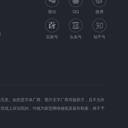
微信
QQ
微博
网
百家号
头条号
知乎号
为无意。如您是字体厂商、图片文字厂商等版权方，且不允许
赔偿或上诉法院的，均视为新型网络碰瓷及敲诈勒索，将不予