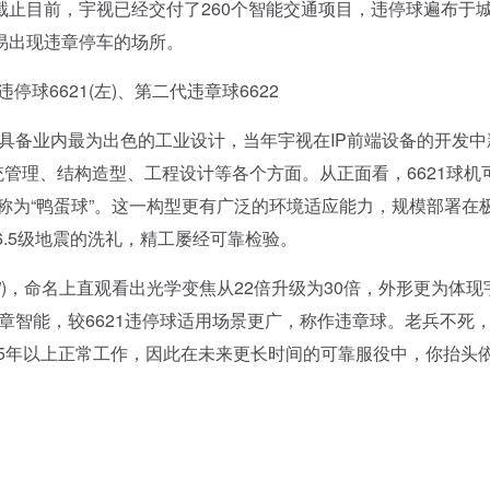
止目前，宇视已经交付了260个智能交通项目，违停球遍布于
易出现违章停车的场所。
6621(左)、第二代违章球6622
，具备业内最为出色的工业设计，当年宇视在IP前端设备的开发中
统管理、结构造型、工程设计等各个方面。从正面看，6621球机
称为“鸭蛋球”。这一构型更有广泛的环境适应能力，规模部署在
6.5级地震的洗礼，精工屡经可靠检验。
22违章球”)，命名上直观看出光学变焦从22倍升级为30倍，外形更为体现
违章智能，较6621违停球适用场景更广，称作违章球。老兵不死
求5年以上正常工作，因此在未来更长时间的可靠服役中，你抬头