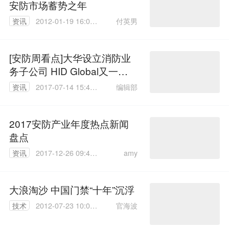
安防市场蓄势之年
付英男
资讯
2012-01-19 16:09:
00
[安防周看点]大华设立消防业
务子公司 HID Global又一起
收购
编辑部
资讯
2017-07-14 15:47:
00
2017安防产业年度热点新闻
盘点
amy
资讯
2017-12-26 09:46:
15
大浪淘沙 中国门禁“十年”沉浮
官海波
技术
2012-07-23 10:03:
00