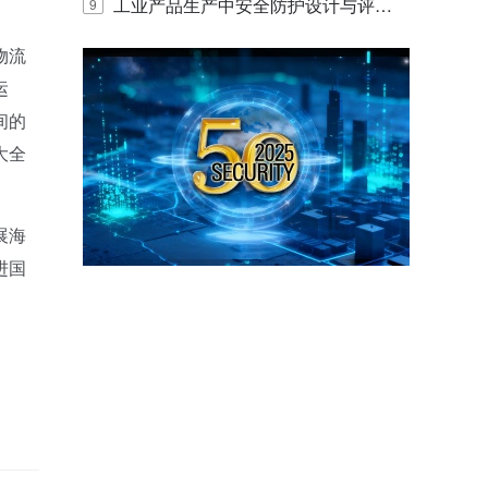
E IQ 3.20开启安防运营智能新时代
工业产品生产中安全防护设计与评估
9
的实践与探讨
物流
运
间的
大全
展海
进国