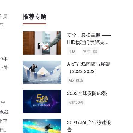
推荐专题
布局
至
安全，轻松掌握 ——
HID物理门禁解决方
案，启动智慧安全新
HID
物理门禁
时代
0年
AIoT市场回顾与展望
下降
（2022-2023）
AIoT市场
回顾与展望
2022全球安防50强
口岸
安防50强
安防市场
安防行业
承载
个空
2021AIoT产业综述报
告
纽。