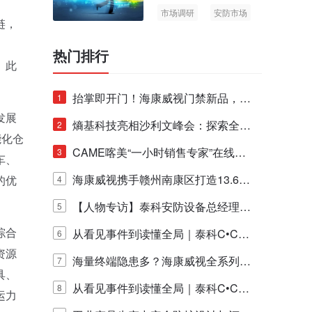
市场调研
安防市场
链，
AIoT
。
热门排行
。此
抬掌即开门！海康威视门禁新品，不
1
发展
止认人脸，更认"掌"中静脉！
熵基科技亮相沙利文峰会：探索全栈
2
能化仓
脑机技术商业化生态新路径
CAME喀美“一小时销售专家”在线赋
3
车、
能培训正式启动！
海康威视携手赣州南康区打造13.6公
的优
4
里绿波网
【人物专访】泰科安防设备总经理张
5
综合
宁解码安防出海新范式
从看见事件到读懂全局｜泰科C•CUR
6
资源
E IQ 3.20开启安防运营智能新时代
海量终端隐患多？海康威视全系列物
7
具、
联安全产品，四层守护更放心！
从看见事件到读懂全局｜泰科C•CUR
8
运力