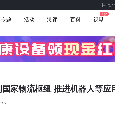
电子
专题
活动
测评
百科
视界
国家物流枢纽 推进机器人等应
论区