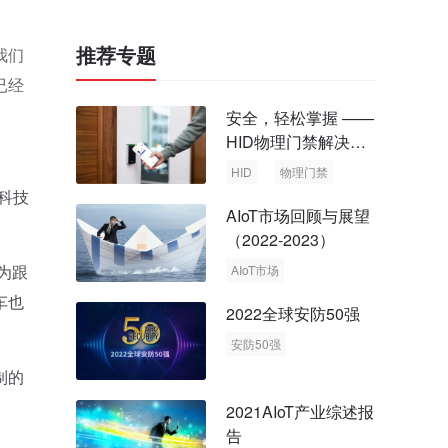
推荐专题
我们
已经
安全，轻松掌握 ——
HID物理门禁解决方
案，启动智慧安全新
HID
物理门禁
时代
科技
AIoT市场回顾与展望
（2022-2023）
为跟
AIoT市场
回顾与展望
车也
2022全球安防50强
安防50强
安防市场
安防行业
制的
2021AIoT产业综述报
告