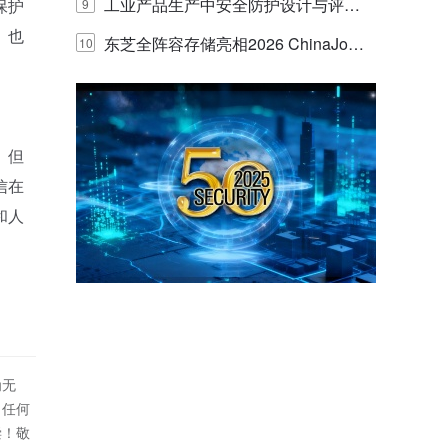
E IQ 3.20开启安防运营智能新时代
工业产品生产中安全防护设计与评估
保护
9
》也
的实践与探讨
东芝全阵容存储亮相2026 ChinaJo
10
y，以海量数据底座赋能“与AI同游”新
体验
。但
信在
和人
为无
！任何
偿！敬