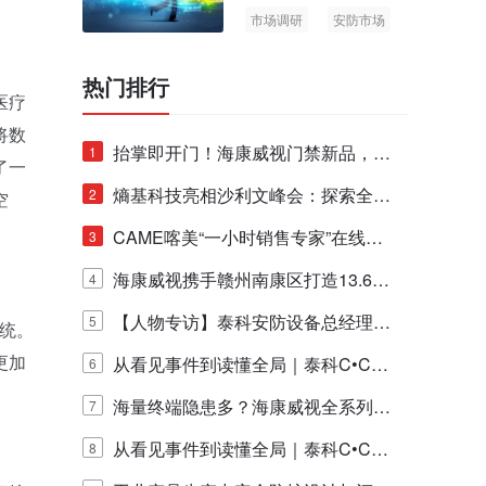
市场调研
安防市场
AIoT
热门排行
医疗
将数
抬掌即开门！海康威视门禁新品，不
1
了一
止认人脸，更认"掌"中静脉！
熵基科技亮相沙利文峰会：探索全栈
2
空
脑机技术商业化生态新路径
CAME喀美“一小时销售专家”在线赋
3
能培训正式启动！
海康威视携手赣州南康区打造13.6公
4
里绿波网
【人物专访】泰科安防设备总经理张
5
统。
更加
宁解码安防出海新范式
从看见事件到读懂全局｜泰科C•CUR
6
E IQ 3.20开启安防运营智能新时代
海量终端隐患多？海康威视全系列物
7
联安全产品，四层守护更放心！
从看见事件到读懂全局｜泰科C•CUR
8