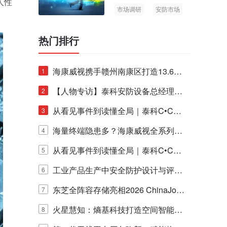
人性
市场调研
安防市场
AIoT
热门排行
海康威视携手赣州南康区打造13.6公
1
里绿波网
【人物专访】泰科安防设备总经理张
2
宁解码安防出海新范式
从看见事件到读懂全局｜泰科C•CUR
3
E IQ 3.20开启安防运营智能新时代
海量终端隐患多？海康威视全系列物
4
联安全产品，四层守护更放心！
从看见事件到读懂全局｜泰科C•CUR
5
E IQ 3.20开启安防运营智能新时代
工业产品生产中安全防护设计与评估
6
的实践与探讨
东芝全阵容存储亮相2026 ChinaJo
7
y，以海量数据底座赋能“与AI同游”新
火星慧知：熵基科技打造空间智能时
8