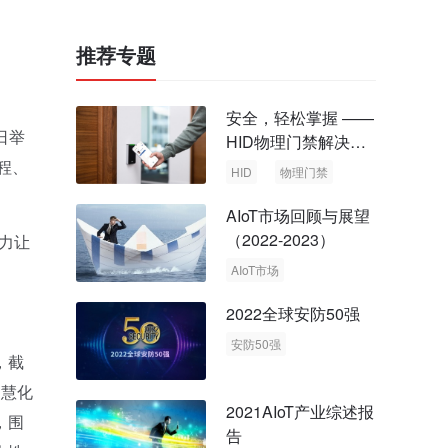
推荐专题
安全，轻松掌握 ——
日举
HID物理门禁解决方
案，启动智慧安全新
程、
HID
物理门禁
时代
AIoT市场回顾与展望
（2022-2023）
力让
AIoT市场
回顾与展望
2022全球安防50强
安防50强
，截
安防市场
安防行业
智慧化
2021AIoT产业综述报
，围
告