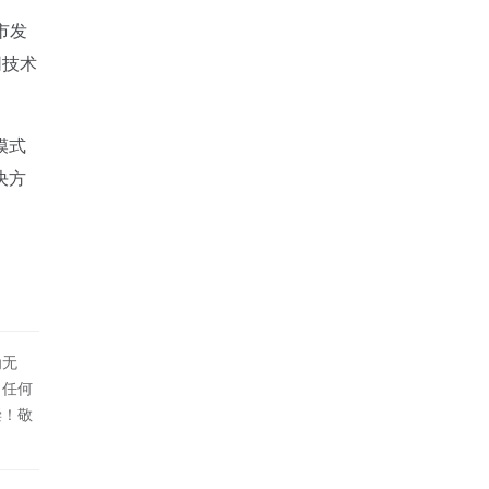
市发
网技术
模式
决方
为无
！任何
偿！敬