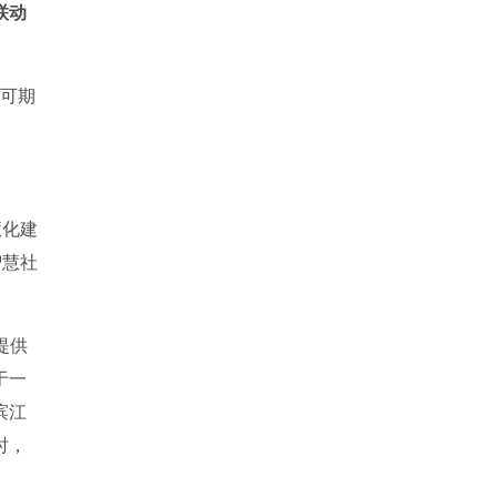
联动
可期
慧化建
智慧社
提供
于一
滨江
时，