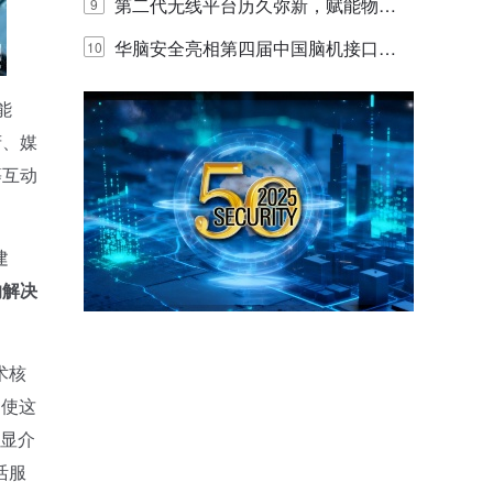
体验
代的认知中枢
第二代无线平台历久弥新，赋能物联
9
网创新迭代
华脑安全亮相第四届中国脑机接口大
10
赛 工业安全脑机接口技术赢行业顶级
能
专家关注
府、媒
等互动
建
的解决
术核
，使这
章显介
活服