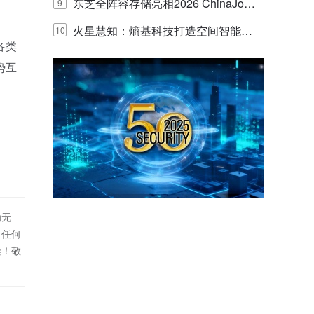
的实践与探讨
东芝全阵容存储亮相2026 ChinaJo
9
y，以海量数据底座赋能“与AI同游”新
火星慧知：熵基科技打造空间智能时
10
各类
体验
代的认知中枢
势互
。
为无
！任何
偿！敬