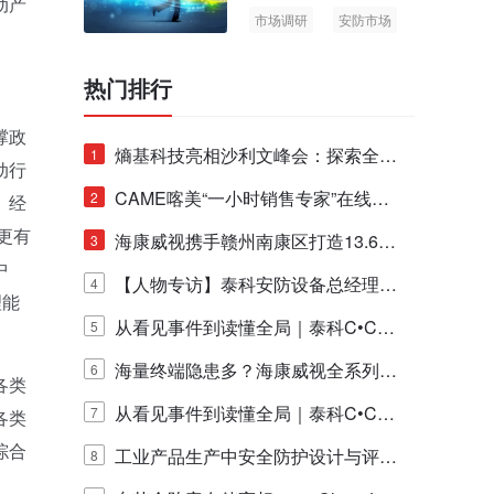
动产
市场调研
安防市场
AIoT
热门排行
撑政
熵基科技亮相沙利文峰会：探索全栈
1
动行
脑机技术商业化生态新路径
CAME喀美“一小时销售专家”在线赋
2
、经
更有
能培训正式启动！
海康威视携手赣州南康区打造13.6公
3
中
里绿波网
【人物专访】泰科安防设备总经理张
4
理能
宁解码安防出海新范式
从看见事件到读懂全局｜泰科C•CUR
5
E IQ 3.20开启安防运营智能新时代
海量终端隐患多？海康威视全系列物
6
各类
联安全产品，四层守护更放心！
从看见事件到读懂全局｜泰科C•CUR
7
各类
综合
E IQ 3.20开启安防运营智能新时代
工业产品生产中安全防护设计与评估
8
、