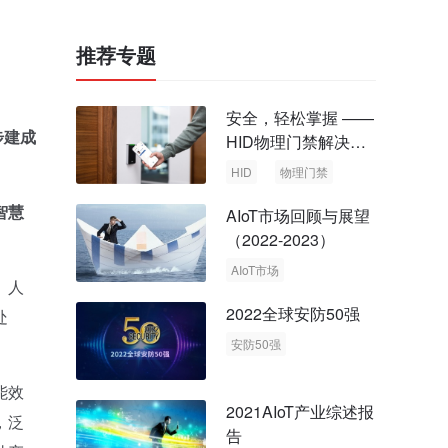
推荐专题
安全，轻松掌握 ——
步建成
HID物理门禁解决方
案，启动智慧安全新
HID
物理门禁
时代
智慧
AIoT市场回顾与展望
（2022-2023）
AIoT市场
、人
回顾与展望
2022全球安防50强
处
安防50强
安防市场
安防行业
能效
2021AIoT产业综述报
，泛
告