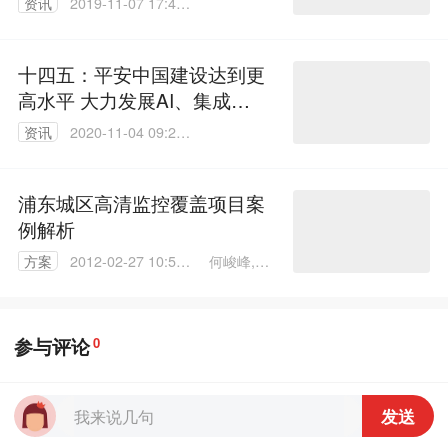
资讯
2019-11-07 17:43:
05
十四五：平安中国建设达到更
高水平 大力发展AI、集成电
路等前沿科技
资讯
2020-11-04 09:28:
43
浦东城区高清监控覆盖项目案
例解析
何峻峰,谢
方案
2012-02-27 10:59:
俊超
00
参与评论
0
发送