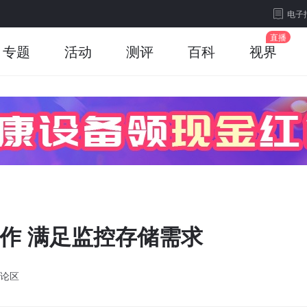
电子
专题
活动
测评
百科
视界
定工作 满足监控存储需求
论区