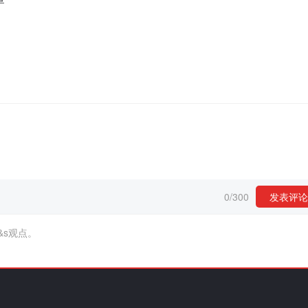
0
/
300
发表评论
&s观点。