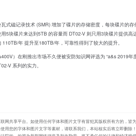
的叠瓦式磁记录技术 (SMR) 增加了碟片的存储密度，每块碟片的存
用5块碟片来达到5TB 的容量而 DT02-V 则只用3块碟片提供高达
的 110TB/年 提升至180TB/年，可靠性得到了较大的提升。
BA400V）在刚推出市场不久便被安防知识网评选为 “a&s 2019年
02-V 系列的实力。
互联网共享平台。如使用任何字体和图片文字有冒犯其版权所有方的，皆
站使用您的字体和图片文字等素材，请联系我们，本站核实后将立即删除
诉法院的，均视为新型网络碰瓷及敲诈勒索，将不予任何的法律和经济赔