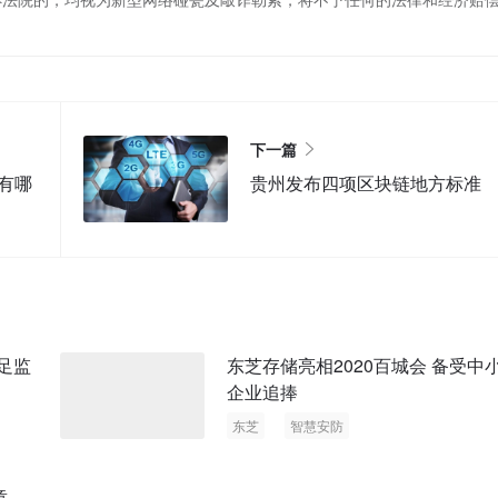
下一篇
有哪
贵州发布四项区块链地方标准
满足监
东芝存储亮相2020百城会 备受中
企业追捧
东芝
智慧安防
章