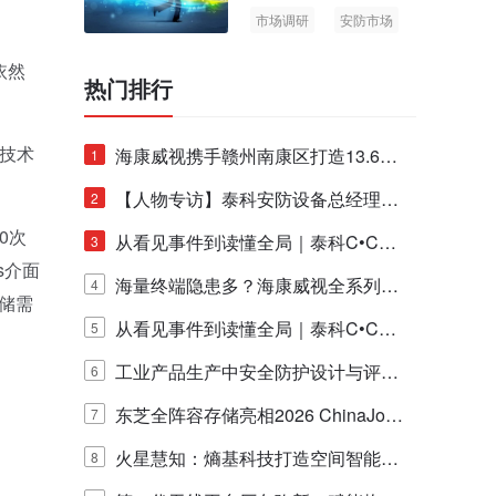
市场调研
安防市场
AIoT
依然
热门排行
技术
海康威视携手赣州南康区打造13.6公
1
里绿波网
【人物专访】泰科安防设备总经理张
2
0次
宁解码安防出海新范式
从看见事件到读懂全局｜泰科C•CUR
3
s介面
E IQ 3.20开启安防运营智能新时代
海量终端隐患多？海康威视全系列物
4
存储需
联安全产品，四层守护更放心！
从看见事件到读懂全局｜泰科C•CUR
5
E IQ 3.20开启安防运营智能新时代
工业产品生产中安全防护设计与评估
6
的实践与探讨
东芝全阵容存储亮相2026 ChinaJo
7
y，以海量数据底座赋能“与AI同游”新
火星慧知：熵基科技打造空间智能时
8