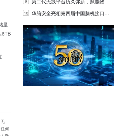
体验
代的认知中枢
第二代无线平台历久弥新，赋能物联
9
网创新迭代
华脑安全亮相第四届中国脑机接口大
10
储量
赛 工业安全脑机接口技术赢行业顶级
6TB
专家关注
度
为无
！任何
偿！敬