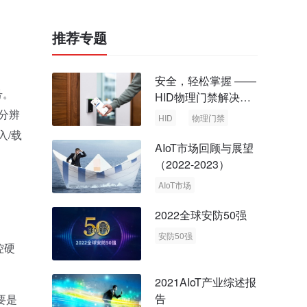
推荐专题
安全，轻松掌握 ——
号。
HID物理门禁解决方
案，启动智慧安全新
高分辨
HID
物理门禁
时代
入/载
AIoT市场回顾与展望
（2022-2023）
AIoT市场
回顾与展望
2022全球安防50强
安防50强
控硬
安防市场
安防行业
2021AIoT产业综述报
告
要是