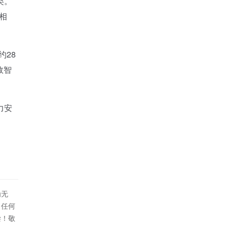
类。
相
约28
效智
力安
为无
！任何
偿！敬