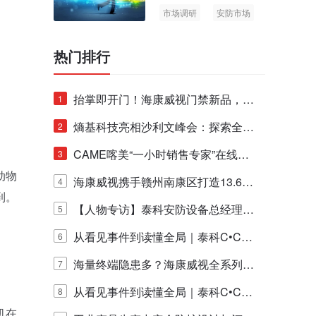
市场调研
安防市场
AIoT
热门排行
抬掌即开门！海康威视门禁新品，不
1
止认人脸，更认"掌"中静脉！
熵基科技亮相沙利文峰会：探索全栈
2
脑机技术商业化生态新路径
CAME喀美“一小时销售专家”在线赋
3
动物
能培训正式启动！
海康威视携手赣州南康区打造13.6公
4
到。
里绿波网
【人物专访】泰科安防设备总经理张
5
宁解码安防出海新范式
从看见事件到读懂全局｜泰科C•CUR
6
E IQ 3.20开启安防运营智能新时代
海量终端隐患多？海康威视全系列物
7
联安全产品，四层守护更放心！
从看见事件到读懂全局｜泰科C•CUR
8
机在