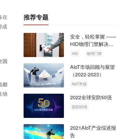
推荐专题
备在
得成
安全，轻松掌握 ——
HID物理门禁解决方
案，启动智慧安全新
HID
物理门禁
时代
全国
AIoT市场回顾与展望
（2022-2023）
说都
AIoT市场
回顾与展望
生动
2022全球安防50强
安防50强
安防市场
安防行业
2021AIoT产业综述报
告