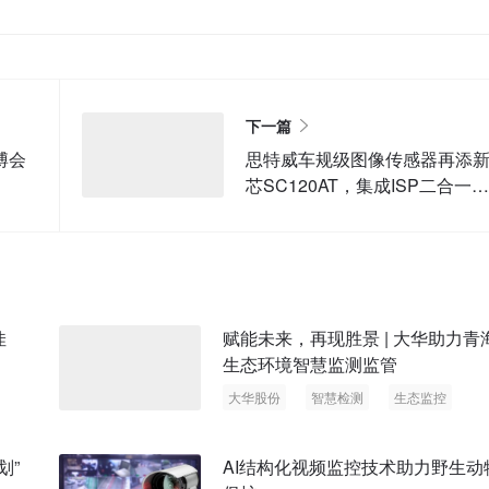
下一篇
博会
思特威车规级图像传感器再添
芯SC120AT，集成ISP二合一功
能闪亮登场
佳
赋能未来，再现胜景 | 大华助力青
生态环境智慧监测监管
大华股份
智慧检测
生态监控
划”
AI结构化视频监控技术助力野生动