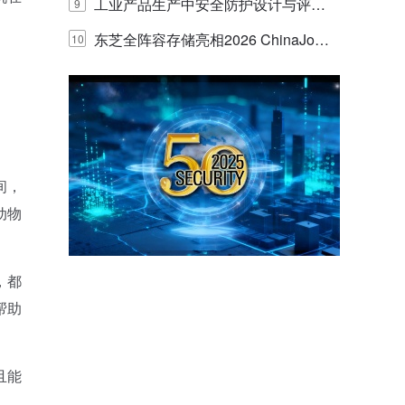
E IQ 3.20开启安防运营智能新时代
工业产品生产中安全防护设计与评估
9
的实践与探讨
东芝全阵容存储亮相2026 ChinaJo
10
y，以海量数据底座赋能“与AI同游”新
体验
间，
动物
，都
帮助
且能