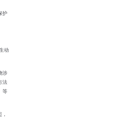
保护
生动
物涉
方法
、等
起，