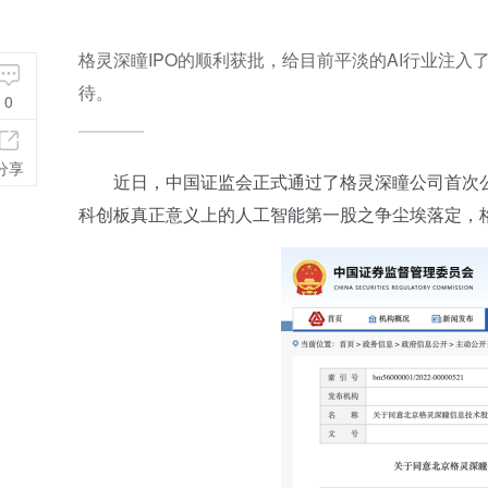
格灵深瞳IPO的顺利获批，给目前平淡的AI行业注
待。
0
分享
近日，中国证监会正式通过了格灵深瞳公司首次公
科创板真正意义上的人工智能第一股之争尘埃落定，