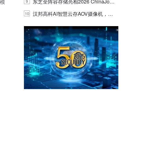
的实践与探讨
东芝全阵容存储亮相2026 ChinaJo
动模
9
y，以海量数据底座赋能“与AI同游”新
汉邦高科AI智慧云存AOV摄像机，三
10
体验
目太阳能多摄球机