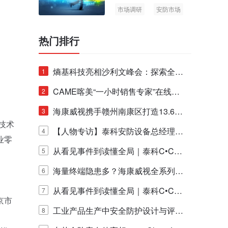
市场调研
安防市场
AIoT
热门排行
熵基科技亮相沙利文峰会：探索全栈
1
脑机技术商业化生态新路径
CAME喀美“一小时销售专家”在线赋
2
能培训正式启动！
海康威视携手赣州南康区打造13.6公
3
技术
里绿波网
【人物专访】泰科安防设备总经理张
4
业零
宁解码安防出海新范式
从看见事件到读懂全局｜泰科C•CUR
5
E IQ 3.20开启安防运营智能新时代
海量终端隐患多？海康威视全系列物
6
联安全产品，四层守护更放心！
从看见事件到读懂全局｜泰科C•CUR
7
京市
E IQ 3.20开启安防运营智能新时代
工业产品生产中安全防护设计与评估
8
。