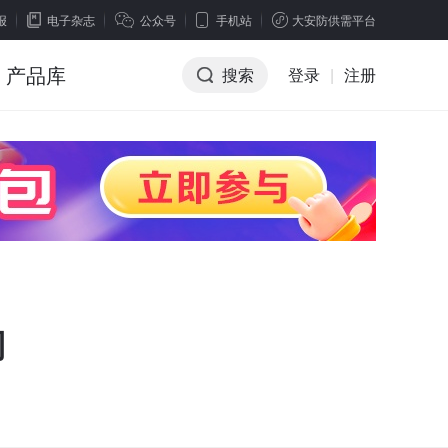
报
电子杂志
公众号
手机站
大安防供需平台
产品库
搜索
登录
|
注册
司