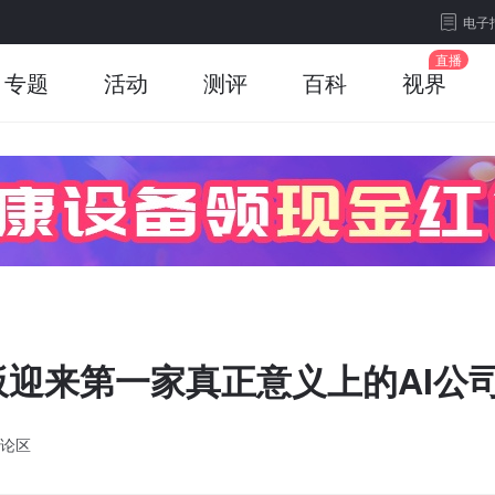
电子
专题
活动
测评
百科
视界
迎来第一家真正意义上的AI公
论区