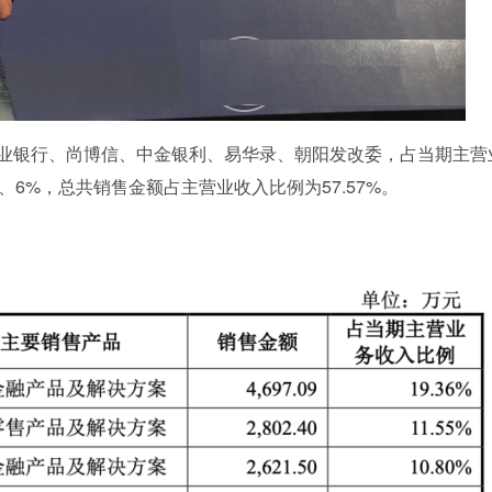
业银行、尚博信、中金银利、易华录、朝阳发改委，占当期主营
86%、6%，总共销售金额占主营业收入比例为57.57%。