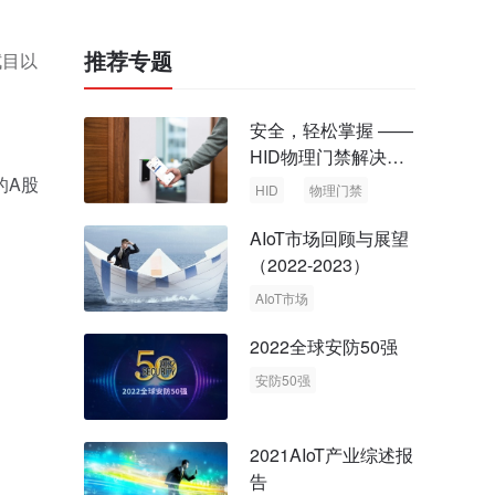
推荐专题
拭目以
安全，轻松掌握 ——
HID物理门禁解决方
案，启动智慧安全新
的A股
HID
物理门禁
时代
AIoT市场回顾与展望
（2022-2023）
AIoT市场
回顾与展望
2022全球安防50强
安防50强
安防市场
安防行业
2021AIoT产业综述报
告