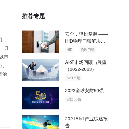
推荐专题
安全，轻松掌握 ——
月，
HID物理门禁解决方
案，启动智慧安全新
，升
HID
物理门禁
时代
个城市
AIoT市场回顾与展望
台、
（2022-2023）
综治
AIoT市场
回顾与展望
2022全球安防50强
安防50强
安防市场
安防行业
2021AIoT产业综述报
告