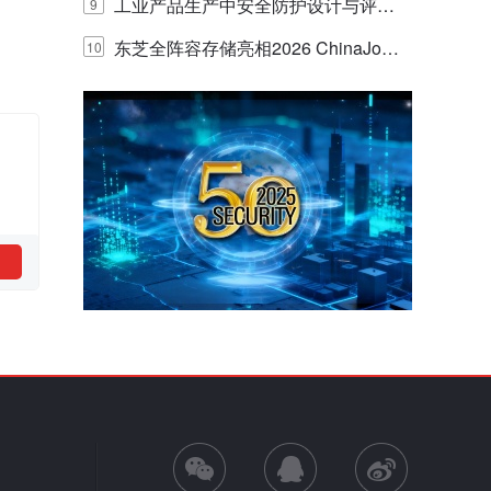
E IQ 3.20开启安防运营智能新时代
工业产品生产中安全防护设计与评估
9
的实践与探讨
东芝全阵容存储亮相2026 ChinaJo
10
y，以海量数据底座赋能“与AI同游”新
体验