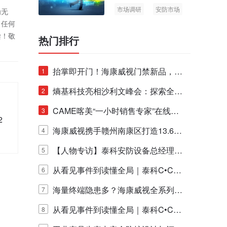
市场调研
安防市场
为无
AIoT
！任何
偿！敬
热门排行
抬掌即开门！海康威视门禁新品，不
1
止认人脸，更认"掌"中静脉！
熵基科技亮相沙利文峰会：探索全栈
2
脑机技术商业化生态新路径
CAME喀美“一小时销售专家”在线赋
3
2
能培训正式启动！
海康威视携手赣州南康区打造13.6公
4
里绿波网
【人物专访】泰科安防设备总经理张
5
宁解码安防出海新范式
从看见事件到读懂全局｜泰科C•CUR
6
E IQ 3.20开启安防运营智能新时代
海量终端隐患多？海康威视全系列物
7
联安全产品，四层守护更放心！
从看见事件到读懂全局｜泰科C•CUR
8