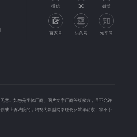
微信
QQ
微博
网
百家号
头条号
知乎号
为无意。如您是字体厂商、图片文字厂商等版权方，且不允许
赔偿或上诉法院的，均视为新型网络碰瓷及敲诈勒索，将不予