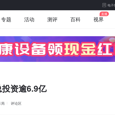
电子
专题
活动
测评
百科
视界
投资逾6.9亿
革局
评论区