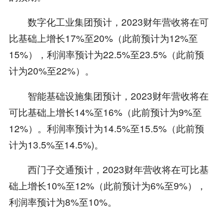
数字化工业集团预计，2023财年营收将在可
比基础上增长17%至20%（此前预计为12%至
15%），利润率预计为22.5%至23.5%（此前预
计为20%至22%）。
智能基础设施集团预计，2023财年营收将在
可比基础上增长14%至16%（此前预计为9%至
12%）。利润率预计为14.5%至15.5%（此前预
计为13.5%至14.5%)。
西门子交通预计，2023财年营收将在可比基
础上增长10%至12%（此前预计为6%至9%），
利润率预计为8%至10%。