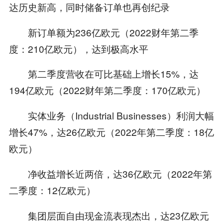
达历史新高，同时储备订单也再创纪录
新订单额为236亿欧元（2022财年第二季
度：210亿欧元），达到极高水平
第二季度营收在可比基础上增长15%，达
194亿欧元（2022财年第二季度：170亿欧元）
实体业务（Industrial Businesses）利润大幅
增长47%，达26亿欧元（2022年第二季度：18亿
欧元）
净收益增长近两倍，达36亿欧元（2022年第
二季度：12亿欧元）
集团层面自由现金流表现杰出，达23亿欧元