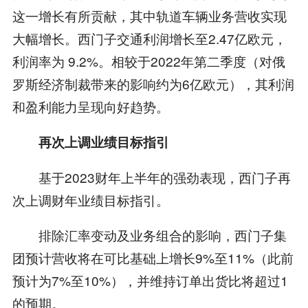
这一增长有所贡献，其中轨道车辆业务营收实现
大幅增长。西门子交通利润增长至2.47亿欧元，
利润率为 9.2%。相较于2022年第二季度（对俄
罗斯经济制裁带来的影响约为6亿欧元），其利润
和盈利能力呈现向好趋势。
再次上调业绩目标指引
基于2023财年上半年的强劲表现，西门子再
次上调财年业绩目标指引。
排除汇率变动及业务组合的影响，西门子集
团预计营收将在可比基础上增长9%至11%（此前
预计为7%至10%），并维持订单出货比将超过1
的预期。