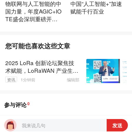
物联网与人工智能的中
中国“人工智能+”加速
国力量，年度AGIC+IO
赋能千行百业
TE盛会深圳重磅开
幕！
您可能也喜欢这些文章
2025 LoRa 创新论坛聚焦技
术赋能，LoRaWAN 产业生态
迈向新繁荣
编辑部
资讯
1分钟前
参与评论
0
发送