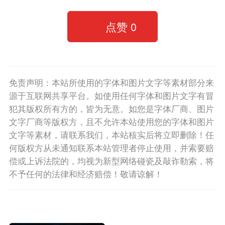
点赞
0
免责声明：本站所使用的字体和图片文字等素材部分来
源于互联网共享平台。如使用任何字体和图片文字有冒
犯其版权所有方的，皆为无意。如您是字体厂商、图片
文字厂商等版权方，且不允许本站使用您的字体和图片
文字等素材，请联系我们，本站核实后将立即删除！任
何版权方从未通知联系本站管理者停止使用，并索要赔
偿或上诉法院的，均视为新型网络碰瓷及敲诈勒索，将
不予任何的法律和经济赔偿！敬请谅解！