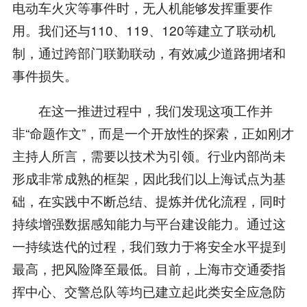
电动车火灾等事件时，无人机能够发挥重要作
用。我们还与110、119、120等建立了联动机
制，通过跨部门联勤联动，有效减少道路拥堵和
事件损失。
在这一推进过程中，我们发现这项工作并
非“命题作文”，而是一个开放性的探索，正如刚才
主持人所言，需要以技术为引领。行业内部尚未
形成非常成熟的框架，因此我们以上海试点为基
础，在实践中不断总结、提炼并优化流程，同时
持续增强数据感知能力与平台建设能力。通过这
一持续迭代的过程，我们致力于将安全水平提到
最高，把风险降至最低。目前，上海市交通委指
挥中心、交警总队等均已建立起此类安全应急防