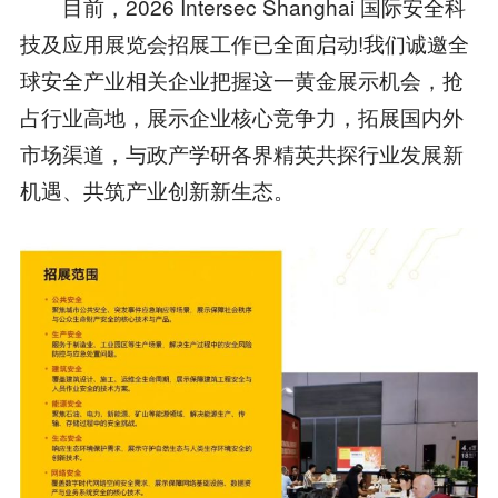
目前，2026 Intersec Shanghai 国际安全科
技及应用展览会招展工作已全面启动!我们诚邀全
球安全产业相关企业把握这一黄金展示机会，抢
占行业高地，展示企业核心竞争力，拓展国内外
市场渠道，与政产学研各界精英共探行业发展新
机遇、共筑产业创新新生态。