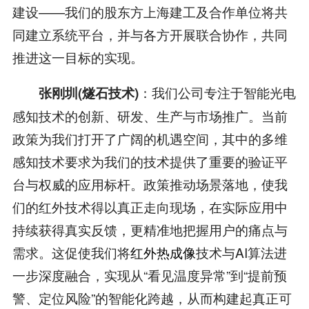
建设——我们的股东方上海建工及合作单位将共
同建立系统平台，并与各方开展联合协作，共同
推进这一目标的实现。
：我们公司专注于智能光电
张刚圳(燧石技术)
感知技术的创新、研发、生产与市场推广。当前
政策为我们打开了广阔的机遇空间，其中的多维
感知技术要求为我们的技术提供了重要的验证平
台与权威的应用标杆。政策推动场景落地，使我
们的红外技术得以真正走向现场，在实际应用中
持续获得真实反馈，更精准地把握用户的痛点与
需求。这促使我们将
红外热成像
技术与AI算法进
一步深度融合，实现从“看见温度异常”到“提前预
警、定位风险”的智能化跨越，从而构建起真正可