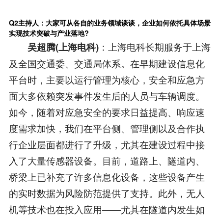
Q2主持人：大家可从各自的业务领域谈谈，企业如何依托具体场景
实现技术突破与产业落地?
：上海电科长期服务于上海
吴超腾(上海电科)
及全国交通委、交通局体系。在早期建设信息化
平台时，主要以运行管理为核心，安全和应急方
面大多依赖突发事件发生后的人员与车辆调度。
如今，随着对应急安全的要求日益提高、响应速
度需求加快，我们在平台侧、管理侧以及合作执
行企业层面都进行了升级，尤其在建设过程中接
入了大量传感器设备。目前，道路上、隧道内、
桥梁上已补充了许多信息化设备，这些设备产生
的实时数据为风险防范提供了支持。此外，无人
机等技术也在投入应用——尤其在隧道内发生如