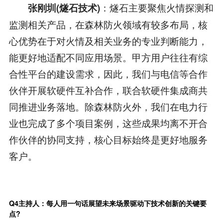
：燧石主要聚焦火情探测和
张刚圳(燧石技术)
监测相关产品，在森林防火领域有较多布局，核
心优势在于对火情及相关业务的专业判断能力，
能更好地适配不同应用场景。甲方用户往往有综
合性平台的建设需求，因此，我们与电信等合作
伙伴开展软硬件互补合作，联合软硬件集成商共
同推进业务落地。除森林防火外，我们在电力行
业也完成了多个项目案例，这些成果均离不开合
作伙伴的协同支持，核心目标始终是更好地服务
客户。
Q4主持人：每人用一句话展望未来场景驱动下技术创新的关键要
点?