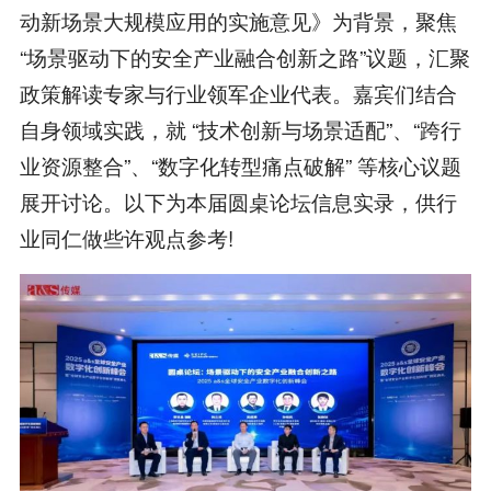
动新场景大规模应用的实施意见》为背景，聚焦
“场景驱动下的安全产业融合创新之路”议题，汇聚
政策解读专家与行业领军企业代表。嘉宾们结合
自身领域实践，就 “技术创新与场景适配”、“跨行
业资源整合”、“数字化转型痛点破解” 等核心议题
展开讨论。以下为本届圆桌论坛信息实录，供行
业同仁做些许观点参考!