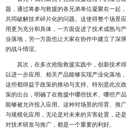
题，通过将参与救援的各兄弟单位凝聚在一起，
共同破解技术碎片化的问题。这使得整个场景应
用更为充分和具体，一方面促进了技术成熟与产
业落地，另一方面也让大家在协作中建立了深厚
的战斗情谊。
其次，在多次抢险救援实践中，创新技术得
以进一步应用、相关产品能够实现产业化落地，
这些都得益于政策的推动与支持。特别是此次政
策的出台，明确了在救援中哪些技术、哪些产品
能够被允许投入应用。这种对场景的培育、推广
与规模化应用，无论是对未来的灾害处置，还是
对技术研发与推广，都是一个重要的利好。