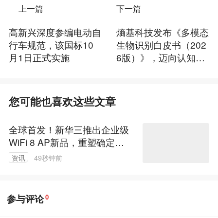
上一篇
下一篇
高新兴深度参编电动自
熵基科技发布《多模态
行车规范，该国标10
生物识别白皮书（202
月1日正式实施
6版）》，迈向认知空
间智能新时代
您可能也喜欢这些文章
全球首发！新华三推出企业级
WiFi 8 AP新品，重塑确定性
无线新体验
资讯
49秒钟前
参与评论
0