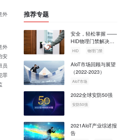
推荐专题
意外
安全，轻松掌握 ——
HID物理门禁解决方
意外
案，启动智慧安全新
HID
物理门禁
治安
时代
AIoT市场回顾与展望
班员
（2022-2023）
犯罪
AIoT市场
监
回顾与展望
2022全球安防50强
安防50强
安防市场
安防行业
2021AIoT产业综述报
告