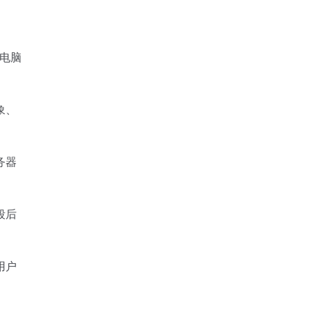
电脑
象、
务器
段后
用户