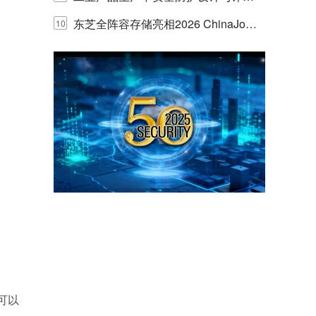
的实践与探讨
东芝全阵容存储亮相2026 ChinaJo
10
y，以海量数据底座赋能“与AI同游”新
体验
可以