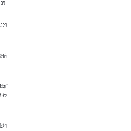
符的
定的
短信
，我们
务器
是如