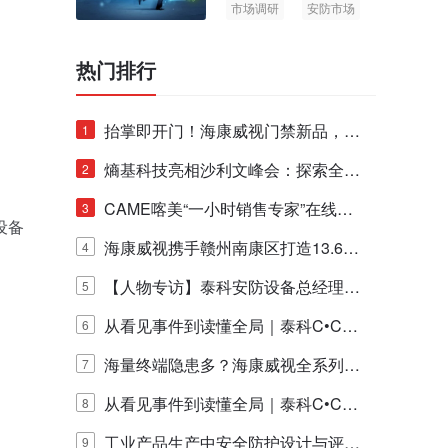
市场调研
安防市场
AIoT
热门排行
抬掌即开门！海康威视门禁新品，不
1
止认人脸，更认"掌"中静脉！
熵基科技亮相沙利文峰会：探索全栈
2
脑机技术商业化生态新路径
CAME喀美“一小时销售专家”在线赋
3
设备
能培训正式启动！
海康威视携手赣州南康区打造13.6公
4
里绿波网
【人物专访】泰科安防设备总经理张
5
宁解码安防出海新范式
从看见事件到读懂全局｜泰科C•CUR
6
E IQ 3.20开启安防运营智能新时代
海量终端隐患多？海康威视全系列物
7
联安全产品，四层守护更放心！
从看见事件到读懂全局｜泰科C•CUR
8
E IQ 3.20开启安防运营智能新时代
工业产品生产中安全防护设计与评估
9