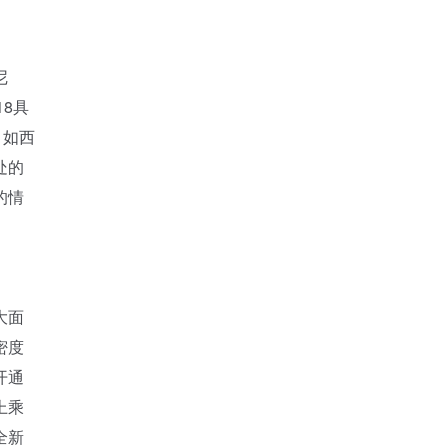
尼
18具
，如西
处的
的情
大面
密度
开通
上乘
全新