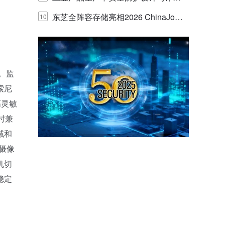
的实践与探讨
东芝全阵容存储亮相2026 ChinaJo
10
y，以海量数据底座赋能“与AI同游”新
体验
。监
索尼
高灵敏
时兼
域和
，摄像
机切
稳定