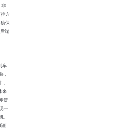
，非
监控方
，确保
合后端
列车
胁，
件，
体来
即使
现一
机。
晰画