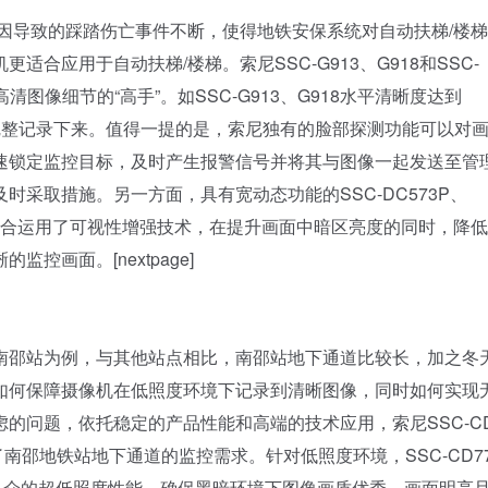
导致的踩踏伤亡事件不断，使得地铁安保系统对自动扶梯/楼梯
适合应用于自动扶梯/楼梯。索尼SSC-G913、G918和SSC-
清图像细节的“高手”。如SSC-G913、G918水平清晰度达到
能完整记录下来。值得一提的是，索尼独有的脸部探测功能可以对
速锁定监控目标，及时产生报警信号并将其与图像一起发送至管
采取措施。另一方面，具有宽动态功能的SSC-DC573P、
技术，综合运用了可视性增强技术，在提升画面中暗区亮度的同时，降
画面。[nextpage]
邵站为例，与其他站点相比，南邵站地下通道比较长，加之冬
如何保障摄像机在低照度环境下记录到清晰图像，同时如何实现
的问题，依托稳定的产品性能和高端的技术应用，索尼SSC-CD
了南邵地铁站地下通道的监控需求。针对低照度环境，SSC-CD7
CD，具有出众的超低照度性能，确保黑暗环境下图像画质优秀，画面明亮