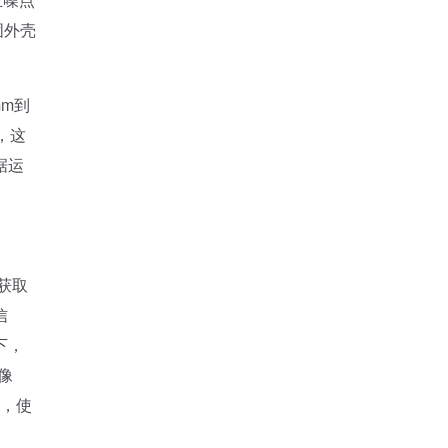
固外壳
mm到
，这
据运
获取
信
下，
像
能，使