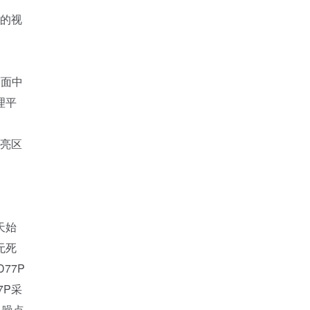
的视
画面中
理平
低亮区
天始
无死
77P
7P采
且噪点