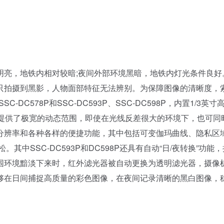
亮，地铁内相对较暗;夜间外部环境黑暗，地铁内灯光条件良好
只拍摄到黑影，人物面部特征无法辨别。为保障图像的清晰度，
-DC578P和SSC-DC593P、SSC-DC598P，内置1/3英寸
摄像机提供了极宽的动态范围，即使在光线反差很大的环境下，也可同
分辨率和各种各样的便捷功能，其中包括可变伽玛曲线、隐私区
中SSC-DC593P和DC598P还具有自动“日/夜转换”功能
围环境黯淡下来时，红外滤光器被自动更换为透明滤光器，摄像
够在日间捕捉高质量的彩色图像，在夜间记录清晰的黑白图像，