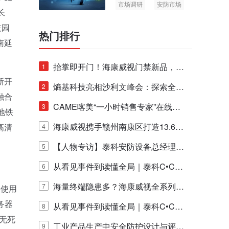
市场调研
安防市场
长
AIoT
技园
热门排行
南延
抬掌即开门！海康威视门禁新品，不
1
新开
止认人脸，更认"掌"中静脉！
熵基科技亮相沙利文峰会：探索全栈
2
融合
脑机技术商业化生态新路径
CAME喀美“一小时销售专家”在线赋
3
地铁
能培训正式启动！
海康威视携手赣州南康区打造13.6公
高清
4
里绿波网
【人物专访】泰科安防设备总经理张
5
宁解码安防出海新范式
从看见事件到读懂全局｜泰科C•CUR
6
E IQ 3.20开启安防运营智能新时代
海量终端隐患多？海康威视全系列物
7
要使用
务器
联安全产品，四层守护更放心！
从看见事件到读懂全局｜泰科C•CUR
8
盖无死
E IQ 3.20开启安防运营智能新时代
工业产品生产中安全防护设计与评估
9