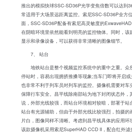
推出的模拟快球SSC-SD36P光学变焦倍数可以达
常适用于大场景远距离监控。索尼SSC-SD36P
面，SSC-SD36P配备有索尼高灵敏度的ExwaveH
在阴暗环境里依然能看到明亮的监控物体。同时，该款
显示和录像设备，可以获得非常清晰的图像细节。
7、 站台
地铁站台是整个视频监控系统中的重中之重。众所
停站时，容易出现拥挤推搡等现象;当车门即将开启
也非常不利于列车员对列车的监控。摄像机需要对车
保障行车安全。昌平线除南邵站为地下封闭状态外，
说，外部光线较强，而站台环境相对较暗，部署于站
站台有光源辅助，但由于外部光线比较强烈，拍摄的
片白，图像同样不清晰。考虑到昌平线具体的应用环境，
该款摄像机采用索尼SuperHAD CCD II，配合