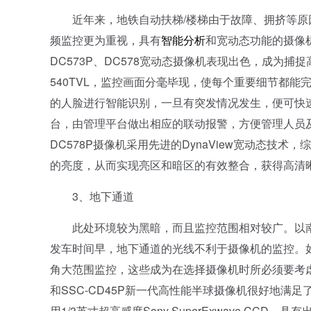
近年来，地铁自动扶梯/楼梯由于故障、拥挤等原因
频监控更为重视，具有
智能分析
和宽动态功能的摄像机更
DC573P、DC578宽动态摄像机表现出色，成为捕捉高
540TVL，监控画面分毫毕现，使每个重要细节都
的人脸进行智能识别，一旦有突发情况发生，便可快
台，由管理平台做出相应的联动报警，方便管理人员及时
DC578P摄像机采用先进的DynaView宽动态
的亮度，从而实现亮区和暗区的有效整合，获得高清晰的监控
3、地下通道
此处环境较为黑暗，而且监控范围相对较广。以南
发车时间早，地下通道的光线不利于摄像机的监控。
角大范围监控，这些成为在选择摄像机时所必须要考虑
和SSC-CD45P新一代高性能半球摄像机很好地满足
用1/3英寸超高感度Sony SuperExwave C