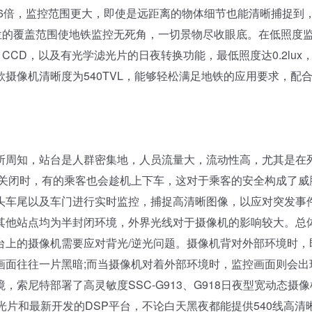
到36倍，监控范围更大，即使是远距离的物体细节也能清晰捕捉到
全方位的覆盖范围使地铁监控无死角，一切景物尽收眼底。在低照度
AD CCD，以及有光学滤光片的日夜转换功能，最低照度达0.2lux
摄像机清晰度为540TVL，能够轻松满足地铁的应用要求，配
周知，站台是人群密集地，人员流量大，流动性高，尤其是在
或关闭时，有的乘客也会趁机上下车，这对于乘客的安全构成了威
头车尾以及车门进行实时监控，捕捉高清晰图像，以应对突发事
其他站点均为半封闭环境，外界光线对于摄像机的影响较大。总
台上的摄像机需要应对背光/逆光问题。摄像机背对外部环境时，
画面往往一片黑暗;而当摄像机对着外部环境时，监控画面则会出
索尼特部署了高灵敏度SSC-G913、G918日夜型宽动态摄像
红外滤光片和最新开发的DSP平台，不论白天黑夜都能提供540线高清