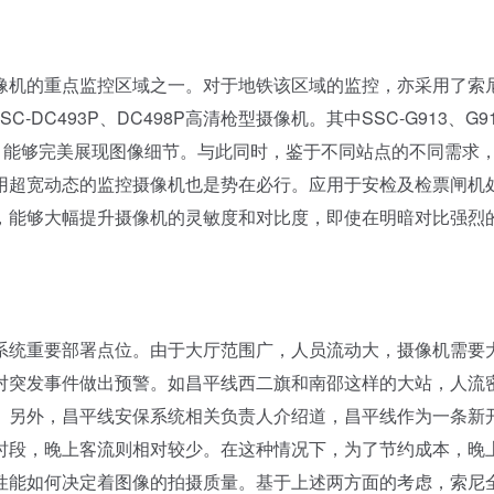
机的重点监控区域之一。对于地铁该区域的监控，亦采用了索
及SSC-DC493P、DC498P高清枪型摄像机。其中SSC-G913、G9
，能够完美展现图像细节。与此同时，鉴于不同站点的不同需求
用超宽动态的监控摄像机也是势在必行。应用于安检及检票闸机
，能够大幅提升摄像机的灵敏度和对比度，即使在明暗对比强烈
统重要部署点位。由于大厅范围广，人员流动大，摄像机需要
对突发事件做出预警。如昌平线西二旗和南邵这样的大站，人流
。另外，昌平线安保系统相关负责人介绍道，昌平线作为一条新
时段，晚上客流则相对较少。在这种情况下，为了节约成本，晚
性能如何决定着图像的拍摄质量。基于上述两方面的考虑，索尼