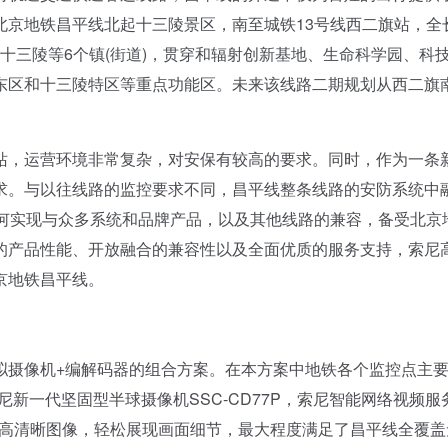
北京地铁昌平线北起十三陵景区，南至城铁13号线西二旗站，全
、十三陵等6个镇(街道)，贯穿和辐射创新基地、生命科学园、科
东区和十三陵特区等重点功能区。未来该线路二期规划从西二旗
，运营环境非常复杂，对安保有较高的要求。同时，作为一条
求。与以往线路的监控要求不同，昌平线整条线路的安防系统中
如何实现与众多系统和品牌产品，以及其他线路的兼容，备受北京
的产品性能、开放融合的兼容性以及全面优质的服务支持，索尼
京地铁昌平线。
摄像机+编解码器的组合方案。在本方案中地铁各个监控点主
索尼新一代坚固型半球摄像机SSC-CD77P，索尼智能网络视频服
供了高清晰图像，轻松展现画面细节，最大程度满足了昌平线全覆