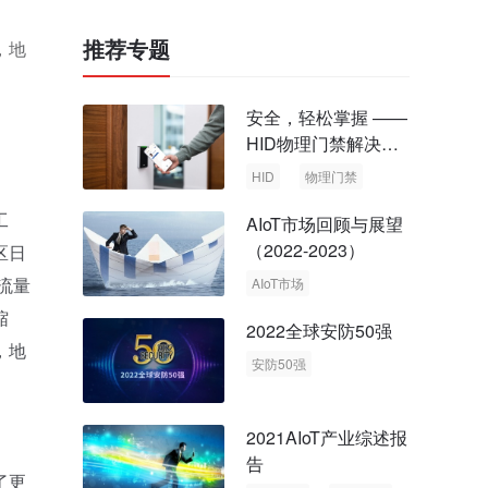
推荐专题
，地
安全，轻松掌握 ——
HID物理门禁解决方
案，启动智慧安全新
HID
物理门禁
时代
工
AIoT市场回顾与展望
（2022-2023）
区日
流量
AIoT市场
回顾与展望
缩
2022全球安防50强
，地
安防50强
安防市场
安防行业
2021AIoT产业综述报
告
了更