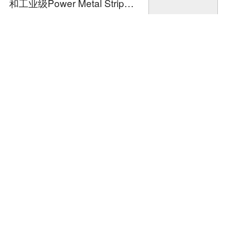
和工业级Power Metal Strip电
阻
资讯
2017-04-20 14:59:
12
Vishay推出使用Y5V电陶瓷介
质的新型瓷片电容器
资讯
2017-04-20 10:22:
48
Vishay推出高脉冲确定熔断无
电感新防火金属膜电阻
资讯
2017-04-11 15:08:
02
Vishay汽车级Power Metal St
rip电池旁路电阻精度高成本低
资讯
2017-04-01 14:59:
16