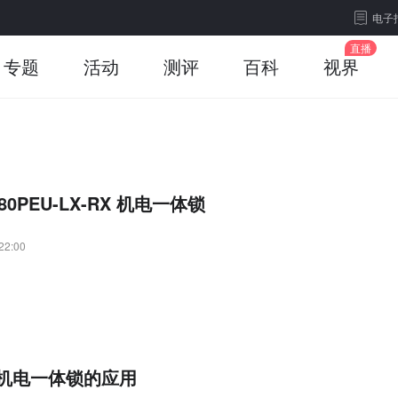
电子
专题
活动
测评
百科
视界
80PEU-LX-RX 机电一体锁
22:00
机电一体锁的应用