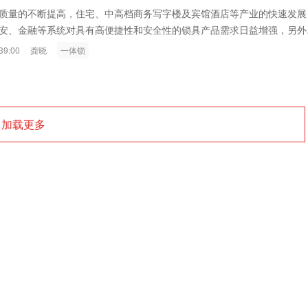
ink燧石技术：以红外技术，筑造低
智联航空：无人机赋能应急救援
质量的不断提高，住宅、中高档商务写字楼及宾馆酒店等产业的快速发展
安、金融等系统对具有高便捷性和安全性的锁具产品需求日益增强，另外
代的智能安防新生态
输行业创新
公共场所的通道控制系统也需应用锁具产品。
39:00
龚晓
一体锁
加载更多