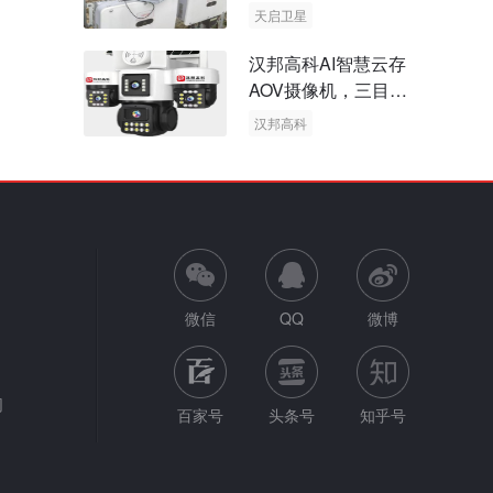
天启卫星
卫星物联网
汉邦高科AI智慧云存
AOV摄像机，三目太
阳能多摄球机
汉邦高科
AOV摄像机
太阳能多摄球机
微信
QQ
微博
网
百家号
头条号
知乎号