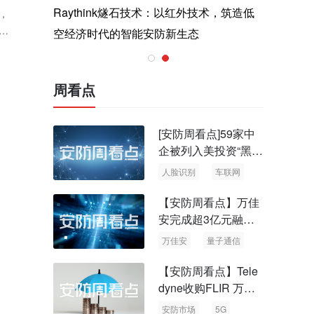
与医疗运
Raythink燧石技术：以红外技术，筑造低
智联航空
，
，
空经济时代的智能安防新生态
输行业创
周看点
[安防周看点]59家中
企被列入美投资“黑名
单” 中国信通院启动
人脸识别
车联网
可信人脸识别测试
【安防周看点】万佳
安完成超3亿元融资
国内首批量子通信标
万佳安
量子通信
准出台
【安防周看点】Tele
dyne收购FLIR 万物
云新品牌“万御安防”
安防市场
5G