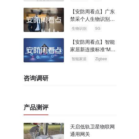
【安防周看点】广东
禁采个人生物识别信
息 中国5G基站占全
生物识别
5G
球70%
【安防周看点】智能
家居新连接标准“Matt
er” Zigbee联盟更名
智能家居
Zigbee
咨询调研
产品测评
天启低轨卫星物联网
通用网关