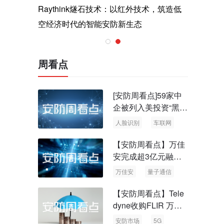
与医疗运
Raythink燧石技术：以红外技术，筑造低
智联航空
空经济时代的智能安防新生态
输行业创
周看点
[安防周看点]59家中
企被列入美投资“黑名
单” 中国信通院启动
人脸识别
车联网
可信人脸识别测试
【安防周看点】万佳
安完成超3亿元融资
国内首批量子通信标
万佳安
量子通信
准出台
【安防周看点】Tele
dyne收购FLIR 万物
云新品牌“万御安防”
安防市场
5G