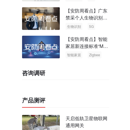
【安防周看点】广东
禁采个人生物识别信
息 中国5G基站占全
生物识别
5G
球70%
【安防周看点】智能
家居新连接标准“Matt
er” Zigbee联盟更名
智能家居
Zigbee
咨询调研
产品测评
天启低轨卫星物联网
通用网关