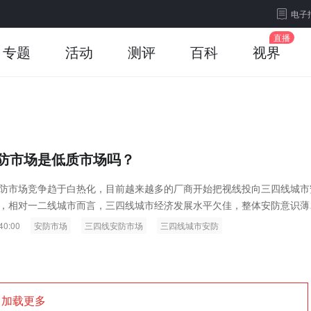
电子
专题
活动
测评
百科
视界
防市场是低质市场吗？
防市场竞争趋于白热化，目前越来越多的厂商开始把视线投向三四线城市
，相对一二线城市而言，三四线城市经济发展水平欠佳，整体安防意识薄
水平有限。受这些因素...
40:00
安防市场
三四线安防市场
三四线城市安防
加载更多