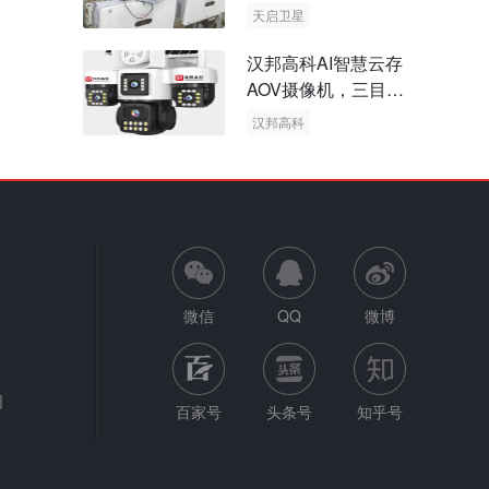
天启卫星
卫星物联网
汉邦高科AI智慧云存
AOV摄像机，三目太
阳能多摄球机
汉邦高科
AOV摄像机
太阳能多摄球机
微信
QQ
微博
网
百家号
头条号
知乎号