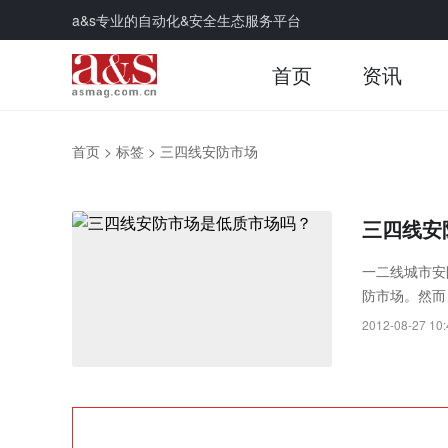
a&s专业的自动化&安全生态服务平台
首页
资讯
首页
>
标签
>
三四线安防市场
三四线安
一二线城市安
防市场。然而
弱，安防技术
2012-08-27 10: