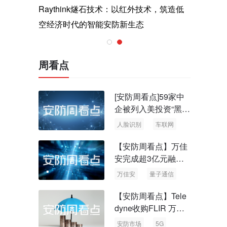
与医疗运
Raythink燧石技术：以红外技术，筑造低
智联航空
空经济时代的智能安防新生态
输行业创
周看点
[安防周看点]59家中
企被列入美投资“黑名
单” 中国信通院启动
人脸识别
车联网
可信人脸识别测试
【安防周看点】万佳
安完成超3亿元融资
国内首批量子通信标
万佳安
量子通信
准出台
【安防周看点】Tele
dyne收购FLIR 万物
云新品牌“万御安防”
安防市场
5G