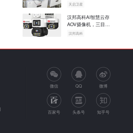
天启卫星
卫星物联网
汉邦高科AI智慧云存
AOV摄像机，三目太
阳能多摄球机
汉邦高科
AOV摄像机
太阳能多摄球机
微信
QQ
微博
网
百家号
头条号
知乎号