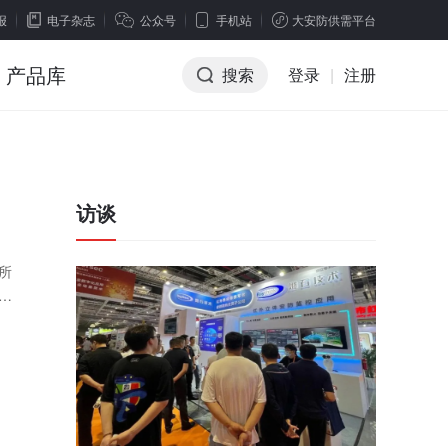
报
电子杂志
公众号
手机站
大安防供需平台
产品库
搜索
登录
|
注册
访谈
所
我