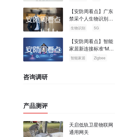
【安防周看点】广东
禁采个人生物识别信
息 中国5G基站占全
生物识别
5G
球70%
【安防周看点】智能
家居新连接标准“Matt
er” Zigbee联盟更名
智能家居
Zigbee
咨询调研
产品测评
天启低轨卫星物联网
通用网关