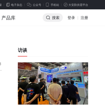
报
电子杂志
公众号
手机站
大安防供需平台
产品库
搜索
登录
|
注册
访谈
将
存