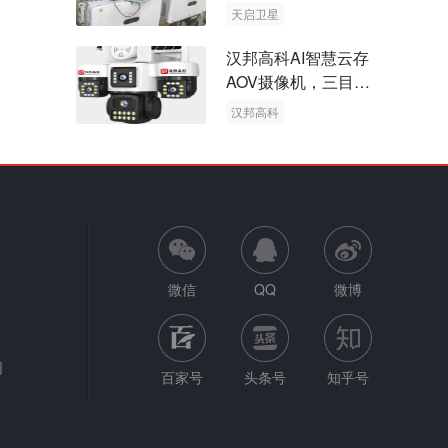
天启卫星
卫星物联网
汉邦高科AI智慧云存
AOV摄像机，三目太
阳能多摄球机
汉邦高科
AOV摄像机
太阳能多摄球机
微信
QQ
微博
网
百家号
头条号
知乎号