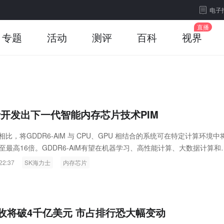
电子
专题
活动
测评
百科
视界
士开发出下一代智能内存芯片技术PIM
相比，将GDDR6-AiM 与 CPU、GPU 相结合的系统可在特定计算环境中
至最高16倍。GDDR6-AiM有望在机器学习、高性能计算、大数据计算和
泛应用。
22:37
SK海力士
内存芯片
收将破4千亿美元 市占排行恐大幅变动