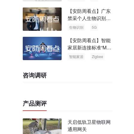
【安防周看点】广东
禁采个人生物识别信
息 中国5G基站占全
生物识别
5G
球70%
【安防周看点】智能
家居新连接标准“Matt
er” Zigbee联盟更名
智能家居
Zigbee
咨询调研
产品测评
天启低轨卫星物联网
通用网关