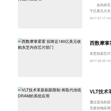
Rayth
在内存芯片价
千亿美元大关
空经济时
存芯片营收增
2017-07-17 10:
体半导体市占
西数摩掌
东芝拍卖芯片
2017-05-25 10:
VLT技
通过适当的设
无差别地应用