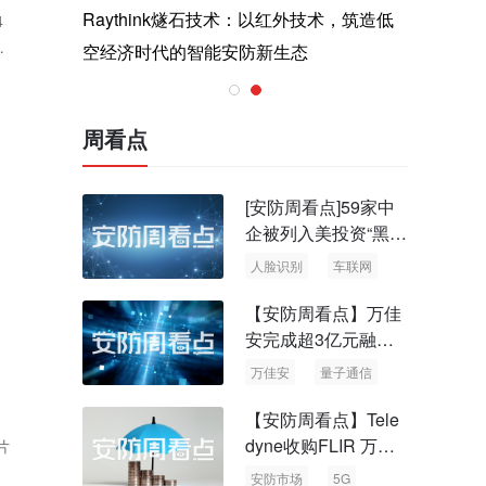
与医疗运
Raythink燧石技术：以红外技术，筑造低
智联航空
4
内
空经济时代的智能安防新生态
输行业创
动整
周看点
[安防周看点]59家中
企被列入美投资“黑名
单” 中国信通院启动
人脸识别
车联网
可信人脸识别测试
【安防周看点】万佳
安完成超3亿元融资
国内首批量子通信标
万佳安
量子通信
准出台
【安防周看点】Tele
dyne收购FLIR 万物
片
云新品牌“万御安防”
安防市场
5G