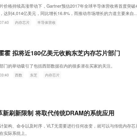
ink燧石技术：以红外技术，筑造低
智联航空：无人机赋能应急救援
格持续高涨带动下，Gartner预估2017年全球半导体营收将首度突破
，达到4,014亿美元，同比增长16.8%，而推动市场增长的力道主要来自
代的智能安防新生态
输行业创新
长，据统计，2017年内存市场的营收提升幅度高达52%，这也将大幅撼
07:40
内存芯片
半导体营收
率的排行。
霍霍 拟将近180亿美元收购东芝内存芯片部门
部门的举动吸引了包括西部数据在内的很多潜在买家的关注。
03:40
西数
东芝
内存芯片
术革新刷新限制 将取代传统DRAM的系统应用
计架构、命令以及时序，VLT无需要进行任何改变，就可以与传统内存芯
在实际系统上。