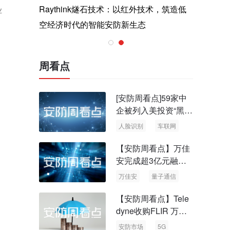
与医疗运
Raythink燧石技术：以红外技术，筑造低
智联航空
业
空经济时代的智能安防新生态
输行业创
周看点
[安防周看点]59家中
企被列入美投资“黑名
单” 中国信通院启动
人脸识别
车联网
可信人脸识别测试
【安防周看点】万佳
安完成超3亿元融资
国内首批量子通信标
万佳安
量子通信
准出台
【安防周看点】Tele
dyne收购FLIR 万物
云新品牌“万御安防”
安防市场
5G