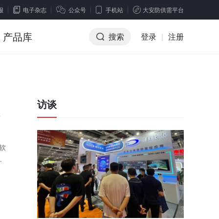
报
电子杂志
公众号
手机站
大安防供需平台
产品库
搜索
登录
|
注册
访谈
软
科