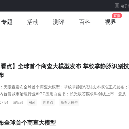
电子
专题
活动
测评
百科
视界
T 周看点】全球首个商查大模型发布 掌纹掌静脉识别技
布
：天眼查发布全球首个商查大模型；掌纹掌静脉识别技术标准正式发布；
内首份城市治理行业AIGC应用白皮书；长光辰芯谋求科创板上市；云从
布从容大模型一体化解决方案。
07:54
编辑部
AIoT
周看点
商查大模型
布全球首个商查大模型