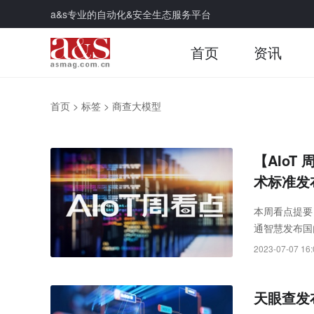
a&s专业的自动化&安全生态服务平台
首页
资讯
首页
>
标签
>
商查大模型
【AIo
术标准发
本周看点提要
通智慧发布国
技联合华为发
2023-07-07 16:
天眼查发