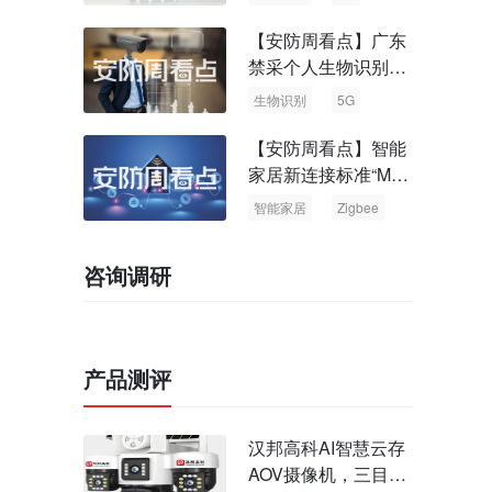
【安防周看点】广东
禁采个人生物识别信
息 中国5G基站占全
生物识别
5G
球70%
【安防周看点】智能
家居新连接标准“Matt
er” Zigbee联盟更名
智能家居
Zigbee
咨询调研
产品测评
汉邦高科AI智慧云存
AOV摄像机，三目太