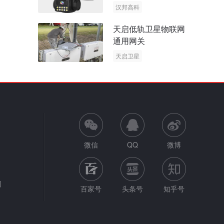
阳能多摄球机
汉邦高科
AOV摄像机
天启低轨卫星物联网
太阳能多摄球机
通用网关
天启卫星
卫星物联网
微信
QQ
微博
网
百家号
头条号
知乎号