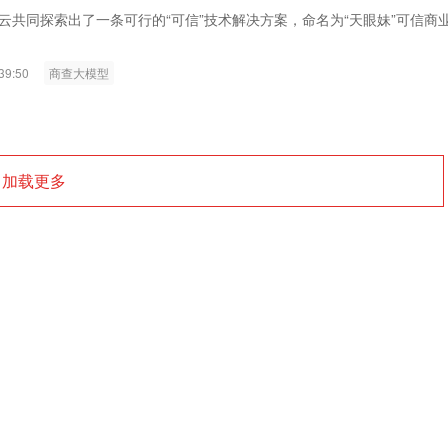
ink燧石技术：以红外技术，筑造低
智联航空：无人机赋能应急救援
云共同探索出了一条可行的“可信”技术解决方案，命名为“天眼妹”可信商
代的智能安防新生态
输行业创新
39:50
商查大模型
加载更多