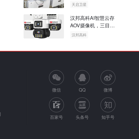
天启卫星
卫星物联网
汉邦高科AI智慧云存
AOV摄像机，三目太
阳能多摄球机
汉邦高科
AOV摄像机
太阳能多摄球机
微信
QQ
微博
网
百家号
头条号
知乎号