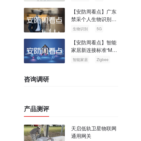
【安防周看点】广东
禁采个人生物识别信
息 中国5G基站占全
生物识别
5G
球70%
【安防周看点】智能
家居新连接标准“Matt
er” Zigbee联盟更名
智能家居
Zigbee
咨询调研
产品测评
天启低轨卫星物联网
通用网关