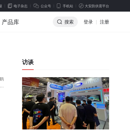
报
电子杂志
公众号
手机站
大安防供需平台
产品库
搜索
登录
|
注册
访谈
鹞
培