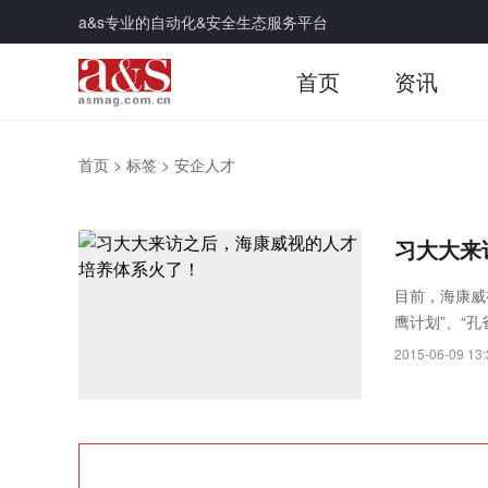
a&s专业的自动化&安全生态服务平台
首页
资讯
首页
>
标签
>
安企人才
习大大来
目前，海康威
鹰计划”、“
训模式。20
2015-06-09 13: