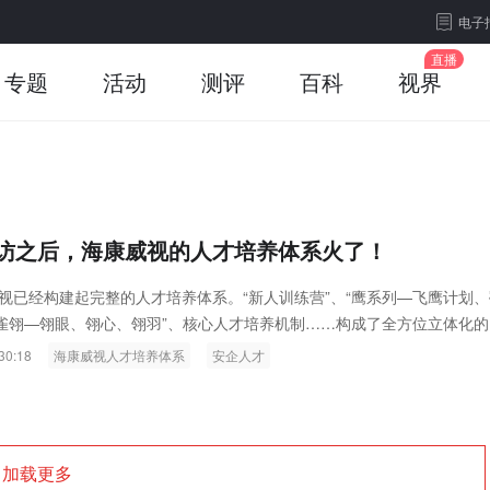
电子
专题
活动
测评
百科
视界
访之后，海康威视的人才培养体系火了！
视已经构建起完整的人才培养体系。“新人训练营”、“鹰系列—飞鹰计划、
孔雀翎—翎眼、翎心、翎羽”、核心人才培养机制……构成了全方位立体化的
14年，公司在培训上投入了600多万元，培训总时长9万多小时。
30:18
海康威视人才培养体系
安企人才
加载更多