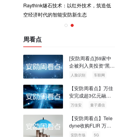
与医疗运
Raythink燧石技术：以红外技术，筑造低
智联航空
空经济时代的智能安防新生态
输行业创
周看点
[安防周看点]59家中
企被列入美投资“黑名
单” 中国信通院启动
人脸识别
车联网
可信人脸识别测试
【安防周看点】万佳
安完成超3亿元融资
国内首批量子通信标
万佳安
量子通信
准出台
【安防周看点】Tele
dyne收购FLIR 万物
云新品牌“万御安防”
安防市场
5G