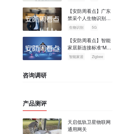
【安防周看点】广东
禁采个人生物识别信
息 中国5G基站占全
生物识别
5G
球70%
【安防周看点】智能
家居新连接标准“Matt
er” Zigbee联盟更名
智能家居
Zigbee
咨询调研
产品测评
天启低轨卫星物联网
通用网关