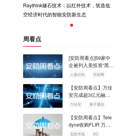
与医疗运
Raythink燧石技术：以红外技术，筑造低
智联航空
空经济时代的智能安防新生态
输行业创
周看点
[安防周看点]59家中
企被列入美投资“黑名
单” 中国信通院启动
人脸识别
车联网
可信人脸识别测试
【安防周看点】万佳
安完成超3亿元融资
国内首批量子通信标
万佳安
量子通信
准出台
【安防周看点】Tele
dyne收购FLIR 万物
云新品牌“万御安防”
安防市场
5G