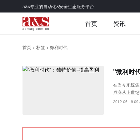
a&s专业的自动化&安全生态服务平台
首页
资讯
首页
>
标签
>
微利时代
"微利时
在当今系统集
成商从上世纪
目的利润甚至
2012-06-19 09: