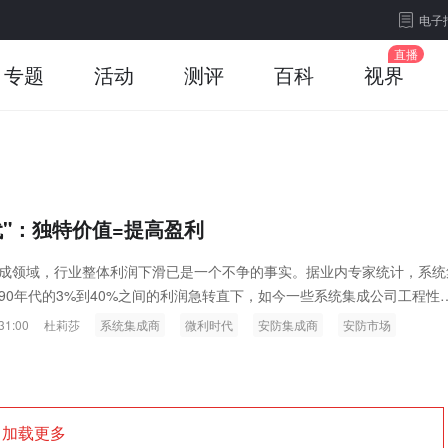
电子
专题
活动
测评
百科
视界
代"：独特价值=提高盈利
成领域，行业整体利润下滑已是一个不争的事实。据业内专家统计，系统
90年代的3%到40%之间的利润急转直下，如今一些系统集成公司工程性
不到10%。加之市场上参与竞争的系统集成商数量众多、品牌集中度极低..
31:00
杜莉莎
系统集成商
微利时代
安防集成商
安防市场
加载更多