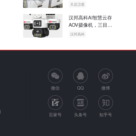
天启卫星
卫星物联网
汉邦高科AI智慧云存
AOV摄像机，三目太
阳能多摄球机
汉邦高科
AOV摄像机
太阳能多摄球机
微信
QQ
微博
网
百家号
头条号
知乎号