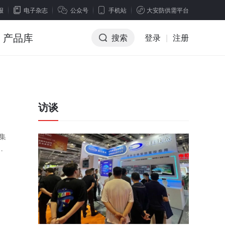
报
电子杂志
公众号
手机站
大安防供需平台
产品库
搜索
登录
|
注册
访谈
集
项
.