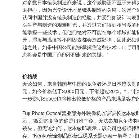
对多数日本镜头制造商来说，这个威胁还不至于来得太
太担心，因为光学设计才是镜头制造的关键，这是个
认同中国并没有镜头制造的经验，并受到如设计与表
头生产与制造的艰难时光，并透过它们得到相当多的
能掌握一些技术，但他们绝对不可能在每个领域都能
升，湿度与温度等不同因素都会造成影响，因此必须
越之处。如果中国公司能够掌握住这些技术，山野司
态将会是中国厂商能不能起来的关键。”
价格战
无论如何，来自韩国与中国的竞争者还是日本镜头制造
元，如今价格低于3,000日元，下滑超过20%。”
一步说明Space也将推出较低价格的产品来满足客户的
Fuji Photo Optical营业部海外映像机器课
示，“激烈的竞争的确是很难幸免，无法参加竞争者将会被淘汰出局
镜头，但无论如何，达本敏郎表示，该公司也必须找
存。”Kenko安全制品部营业课系长黑伬泰一解释了