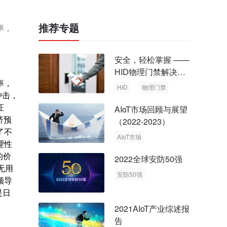
推荐专题
率，
安全，轻松掌握 ——
HID物理门禁解决方
率，
案，启动智慧安全新
HID
物理门禁
冲击，
时代
证
AIoT市场回顾与展望
济预
（2022-2023）
了不
AIoT市场
理性
回顾与展望
的价
2022全球安防50强
无用
安防50强
领导
安防市场
安防行业
是日
2021AIoT产业综述报
告