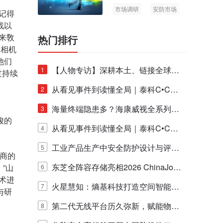
市场调研
安防市场
地记得
AIoT
战以
来敎
热门排行
来相机
他们
【人物专访】深耕本土、链接全球：
1
过持续
泰科安防设备张宁解码中国安防出海
从看见事件到读懂全局｜泰科C•CUR
2
新范式
E IQ 3.20开启安防运营智能新时代
海量终端隐患多？海康威视全系列物
3
峻的
联安全产品，四层守护更放心！
从看见事件到读懂全局｜泰科C•CUR
4
E IQ 3.20开启安防运营智能新时代
工业产品生产中安全防护设计与评估
5
造商的
的实践与探讨
东芝全阵容存储亮相2026 ChinaJo
”山
6
术进
y，以海量数据底座赋能“与AI同游”新
火星慧知：熵基科技打造空间智能时
7
与研
体验
代的认知中枢
第二代无线平台历久弥新，赋能物联
8