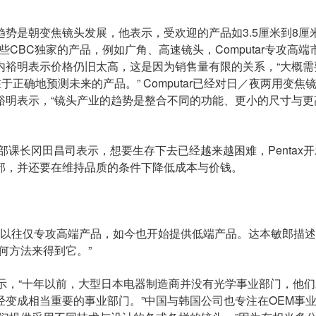
势是朝变焦镜头发展，他表示，受欢迎的产品如3.5厘米到8厘
些CBC独家的产品，例如广角、高速镜头，Computar专攻高端
内裕明表示价格仍旧太高，这是因为销售量有限的关系，“大概需
正确地预测未来的产品。” Computar已经对日／夜两用变焦
裕明表示，“镜头产业的趋势是整合不同的功能、更小的尺寸与更
业本部光机营业部课长冈田昌司表示，想要生存下去已经越来越困难，Pentax
部，并还要在维持品质的条件下降低成本与价钱。
的苦恼，Fuji以往仅专攻高端产品，如今也开始提供低端产品。达本敏郎描
何方法来得到它。”
表示，“十年以前，大型日本电器制造商并没有光学事业部门，他
变成相当重要的事业部门。”中国与韩国公司也专注在OEM事