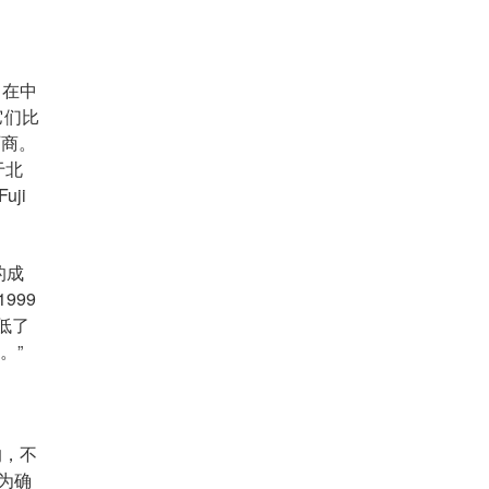
，在中
它们比
厂商。
于北
ji
的成
999
低了
。”
的，不
为确