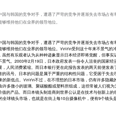
对中国与韩国的竞争对手，遭遇了严苛的竞争并逐渐失去市场占有
能够维持他们在业界的领导地位。
对中国与韩国的竞争对手，遭遇了严苛的竞争并逐渐失去市场占有
维持他们在业界的领导地位。\r\n\r\n受到这十年来不景气的
，虽然有乐观者认为从种种迹象显示日本经济即将觉醒，但事实
景气。2003年2月19日，日本政府发表一份令人沮丧的国家经
缓，人民消费紧缩。而日本银行更在此报告发表的两天前便发表
转的讯号。日本的问题是属于严重的结构性问题，它受困于失去
新低点。\r\n\r\n不过，在不理想的日本市场，仍有许多隐藏
镜头是由许多微小的玻璃、聚碳酸酯或塑料所组成，这些常被人们视为
价值的产品。而日本镜头制造商则世界公认是在技术与创新上的
%的全球镜头市场，也就是在街上每10台摄像机中，便有9个镜头