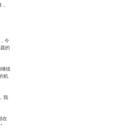
准，
地，今
问题的
们继续
的机
次，我
都在
”