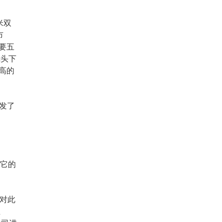
米双
市
要五
镜头下
高的
开发了
述它的
们对此
业