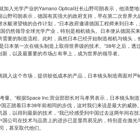
入光学产业的Yamano Optical社长山野司朗表示，他清楚
据山野司朗表示，德国有其强大的政府支持，早在第二次世界大
潜水艇潜望镜的合作计划，“日本政府邀请德国工程师来到日本，
，德国仍然领导全球光学产业，特别是相机镜头。日本便从德国买
所需要的制造流程。此时，虽然日本已经开始制造相机与镜头，
是日本第一次在镜头制造上取得世界级的技术。”38年之后，透
创新，以及最重要的市场占有率上，成为世界的领导者。
商跳入这个市场，提供较低成本的产品，日本镜头制造商面对严
考量。”根据Space Inc.营业部部长对马孝男表示，日本镜头制
“中国正踏着日本38年前相同的步伐，这对我们来说是最大的威胁。
机器，以得到最新的技术，“我已经感受到中国过去这两年间在技
中国公司在技术与品质上的进步已是显而易见的，特别是在拋光
司，甚至取代他们。