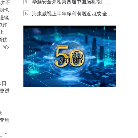
网创新迭代
华脑安全亮相第四届中国脑机接口大
9
此并不
朗也
赛 工业安全脑机接口技术赢行业顶级
海康威视上半年净利润增近四成 全年
10
进镜
也许
专家关注
营收有望破千亿
上
商优
“心
0日
男更进
表
m变焦
。”