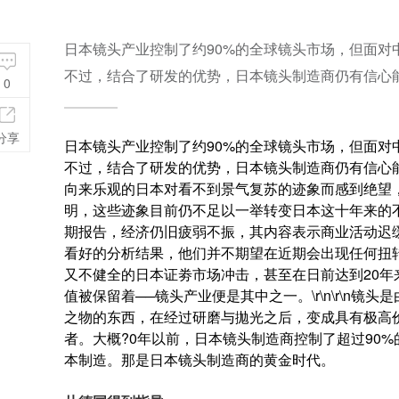
日本镜头产业控制了约90%的全球镜头市场，但面
不过，结合了研发的优势，日本镜头制造商仍有信心
0
分享
日本镜头产业控制了约90%的全球镜头市场，但面
不过，结合了研发的优势，日本镜头制造商仍有信心能够
向来乐观的日本对看不到景气复苏的迹象而感到绝望
明，这些迹象目前仍不足以一举转变日本这十年来的不
期报告，经济仍旧疲弱不振，其内容表示商业活动迟
看好的分析结果，他们并不期望在近期会出现任何扭
又不健全的日本证劵市场冲击，甚至在日前达到20年来的
值被保留着──镜头产业便是其中之一。\r\n\r\n
之物的东西，在经过研磨与拋光之后，变成具有极高
者。大概?0年以前，日本镜头制造商控制了超过90
本制造。那是日本镜头制造商的黄金时代。