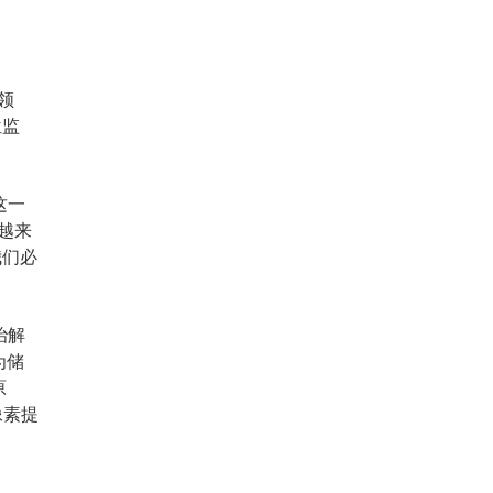
领
位监
这一
越来
我们必
治解
为储
原
像素提