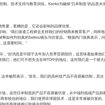
质控制、技术支持与教育训练。Kenko为确保“日本制造”的品质水
销售量，更糟的是，它还会影响到品牌信誉。
的影响。“我们派遣工程师去支持我们的经销商来教育客户，同样
释如何判别真的Seikou镜头与仿冒品。”根据内门保典表示，
，这需要时间。”
明表示，“好消息是中国于去年加入世界贸易组织，这意味着如果他
持我们，他们可不想失去在WTO中的地位。这对我们是一个很大
严重的问题，达本敏郎表示，“首先，我们的高科技产品不容易被仿制，其
市场，这些日本制造的产品不容易被仿冒，从中端到低端产品则
制造商有较佳的地位，我们使用非球面技术，这是非常难被仿冒的。
国制造商便越难以跨越这些限制。