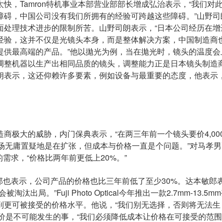
快，Tamron特机事业本部营业部部长增成弘治表示，“我们对
障碍，中国公司没有我们所拥有的经验可跨越这些障碍。”山野司
面处理技术进步的限制所苦。山野司朗表示，“日本公司经历在增
经验，这并不仅是光镜头本身，而是整体解决方案，中国制造商
提供最高端的产品。”他以拋光为例，当在拋光时，镜头的温度会
调整机器以生产出相同品质的镜头，调整能力正是日本镜头制造
朗表示，这还仰赖许多要素，例如设备与最重要的态度，他表示，
商极大的威胁，内门保典表示，“在两三年前一个镜头要价4,00
，“市场无庸置疑地是在扩张，但成本与价格一直是个问题。”对马孝
需求，“价格比两年前更低上20%。”
课长达本敏郎也表示，公司产品的价格也比三年前低了至少30%。达本敏郎
。”Fuji Photo Optical今年推出一款2.7mm-13.5m
到更可被接受的价格水平。他说，“我们别无选择，否则将无法生
涨价是不可能发生的事，“我们必须降低成本让价格在可接受的范围