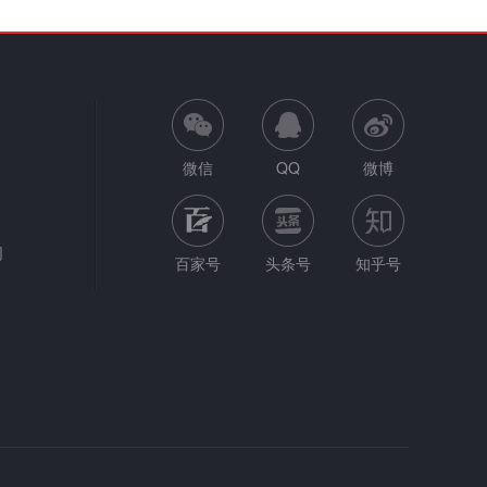
微信
QQ
微博
网
百家号
头条号
知乎号