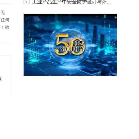
E IQ 3.20开启安防运营智能新时代
工业产品生产中安全防护设计与评估
9
为无
的实践与探讨
！任何
偿！敬
能