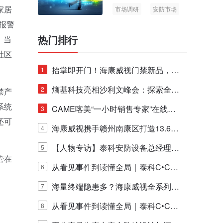
家居
市场调研
安防市场
AIoT
报警
热门排行
。当
社区
抬掌即开门！海康威视门禁新品，不
1
止认人脸，更认"掌"中静脉！
熵基科技亮相沙利文峰会：探索全栈
2
禁产
系统
脑机技术商业化生态新路径
CAME喀美“一小时销售专家”在线赋
3
还可
能培训正式启动！
海康威视携手赣州南康区打造13.6公
4
里绿波网
【人物专访】泰科安防设备总经理张
5
管在
宁解码安防出海新范式
从看见事件到读懂全局｜泰科C•CUR
6
E IQ 3.20开启安防运营智能新时代
海量终端隐患多？海康威视全系列物
7
联安全产品，四层守护更放心！
从看见事件到读懂全局｜泰科C•CUR
8