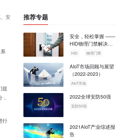
推荐专题
统、安
安全，轻松掌握 ——
HID物理门禁解决方
案，启动智慧安全新
讲系
HID
物理门禁
时代
AIoT市场回顾与展望
（2022-2023）
AIoT市场
们提
回顾与展望
2022全球安防50强
分，
安防50强
安防市场
安防行业
进行
2021AIoT产业综述报
告