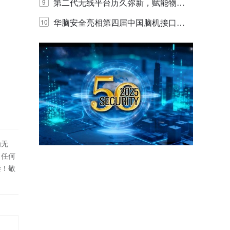
体验
代的认知中枢
第二代无线平台历久弥新，赋能物联
9
网创新迭代
华脑安全亮相第四届中国脑机接口大
10
赛 工业安全脑机接口技术赢行业顶级
专家关注
为无
！任何
偿！敬