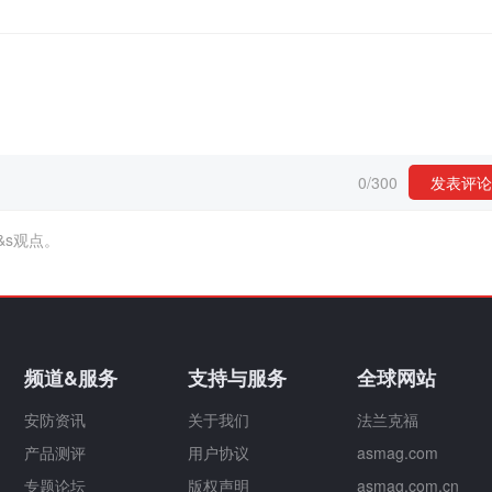
0
/
300
发表评论
&s观点。
频道&服务
支持与服务
全球网站
安防资讯
关于我们
法兰克福
产品测评
用户协议
asmag.com
专题论坛
版权声明
asmag.com.cn