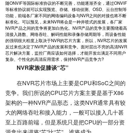
随ONVIF等国际标准协议的不断完善，功能逐渐齐全，通过ONVIF
等标准协议就可以实现预览、存储、移动侦测、OSD、云台控制等
功能，前端各厂家不同的网络编码设备与NVR之间的对接也将不断
标准化。可以预见，未来NVR将会是一种井喷式的发展，各厂家
NVR产品之间的竞争将更加白热化。NVR产品的竞争主要围绕着高
清接入路数、网络吞吐、解码性能和录像存储周期等，而设备性能
的强弱很大程度上取决于NVR的芯片方案，所以，NVR芯片的发展
反过来也决定了NVR产品的发展和竞争。面对层出不穷的高清NVR
芯片解决方案，监控厂商应该如何选择，才能开发出满足不同用户
复杂、个性化的高清应用需求，保持NVR产品竞争力?
NVR家族促膝谈“芯”
在NVR芯片市场上主要是CPU和SoC之间的
竞争。我们所说的CPU芯片方案主要是基于X86
架构的一种NVR产品形态，这类NVR通常具有较
大的网络吞吐和接入能力，一般可以接入几十甚
至上百路前端，但是系统只是把CPU的一部分资
源拿出来进将“芯”比“芯”，谁将成为