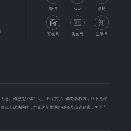
微信
QQ
微博
网
百家号
头条号
知乎号
为无意。如您是字体厂商、图片文字厂商等版权方，且不允许
赔偿或上诉法院的，均视为新型网络碰瓷及敲诈勒索，将不予