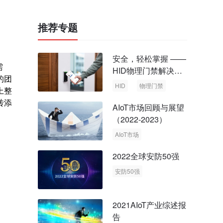
推荐专题
安全，轻松掌握 ——
需
HID物理门禁解决方
的团
案，启动智慧安全新
HID
物理门禁
上整
时代
砖添
AIoT市场回顾与展望
（2022-2023）
AIoT市场
回顾与展望
2022全球安防50强
安防50强
安防市场
安防行业
2021AIoT产业综述报
告