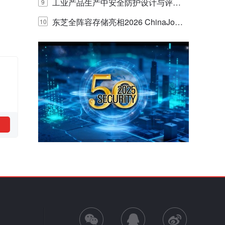
E IQ 3.20开启安防运营智能新时代
工业产品生产中安全防护设计与评估
9
的实践与探讨
东芝全阵容存储亮相2026 ChinaJo
10
y，以海量数据底座赋能“与AI同游”新
体验