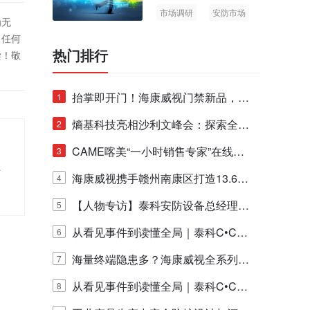
市场调研
安防市场
为无
AIoT
！任何
热门排行
偿！敬
抬掌即开门！海康威视门禁新品，不
1
止认人脸，更认"掌"中静脉！
熵基科技亮相沙利文峰会：探索全栈
2
脑机技术商业化生态新路径
CAME喀美“一小时销售专家”在线赋
3
手
能培训正式启动！
海康威视携手赣州南康区打造13.6公
4
里绿波网
【人物专访】泰科安防设备总经理张
5
宁解码安防出海新范式
从看见事件到读懂全局｜泰科C•CUR
6
E IQ 3.20开启安防运营智能新时代
海量终端隐患多？海康威视全系列物
7
联安全产品，四层守护更放心！
从看见事件到读懂全局｜泰科C•CUR
8