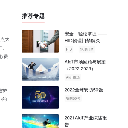
推荐专题
安全，轻松掌握 ——
豆点大
HID物理门禁解决方
案，启动智慧安全新
了、
HID
物理门禁
时代
心费
AIoT市场回顾与展望
（2022-2023）
AIoT市场
回顾与展望
2022全球安防50强
维护
小的
安防50强
安防市场
安防行业
2021AIoT产业综述报
告