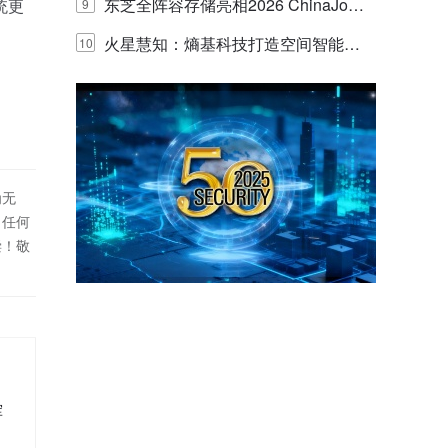
的实践与探讨
东芝全阵容存储亮相2026 ChinaJo
统更
9
y，以海量数据底座赋能“与AI同游”新
火星慧知：熵基科技打造空间智能时
10
体验
代的认知中枢
为无
！任何
偿！敬
挥