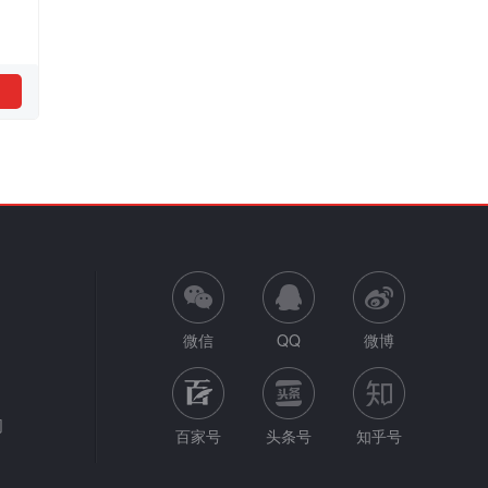
微信
QQ
微博
网
百家号
头条号
知乎号