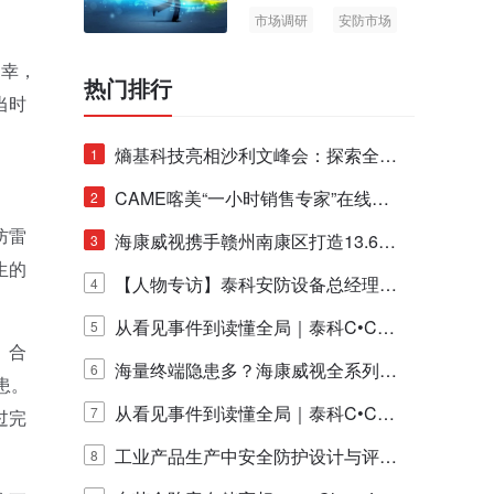
市场调研
安防市场
AIoT
不幸，
热门排行
当时
熵基科技亮相沙利文峰会：探索全栈
1
脑机技术商业化生态新路径
CAME喀美“一小时销售专家”在线赋
2
防雷
能培训正式启动！
海康威视携手赣州南康区打造13.6公
3
生的
里绿波网
【人物专访】泰科安防设备总经理张
4
宁解码安防出海新范式
从看见事件到读懂全局｜泰科C•CUR
5
、合
E IQ 3.20开启安防运营智能新时代
海量终端隐患多？海康威视全系列物
6
患。
联安全产品，四层守护更放心！
从看见事件到读懂全局｜泰科C•CUR
7
过完
E IQ 3.20开启安防运营智能新时代
工业产品生产中安全防护设计与评估
8