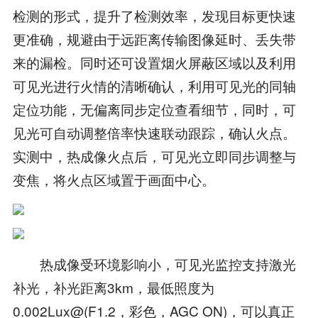
检测的形式，提升了检测效率，发现目标更快速
更准确，规避由于远距离传输图像延时、丢失带
来的漏检。同时还可设置烟火屏蔽区域以及利用
可见光进行火情的清晰确认，利用可见光的同轴
定位功能，无偏离同步定位查看细节，同时，可
见光可自动调整倍率快速联动跟踪，确认火点。
实测中，热成像火点后，可见光立即同步调整与
变焦，将火点区域置于画面中心。
热成像受环境影响小，可见光监控支持激光
补光，补光距离3km，最低照度为
0.002Lux@(F1.2，彩色，AGC ON)，可以真正