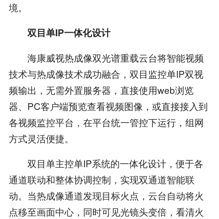
境。
双目单IP一体化设计
海康威视热成像双光谱重载云台将智能视频
技术与热成像技术成功融合，双目监控单IP双视
频输出，无需外置服务器，直接使用web浏览
器、PC客户端预览查看视频图像，或直接接入到
各视频监控平台，在平台统一管控下运行，组网
方式灵活便捷。
双目单主控单IP系统的一体化设计，便于各
通道联动和整体协调控制，实现双通道智能联
动。当热成像通道发现目标火点，云台自动将火
点移至画面中心，同时可见光镜头变倍，看清火