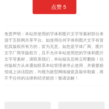
点赞
5
免责声明：本站所使用的字体和图片文字等素材部分来
源于互联网共享平台。如使用任何字体和图片文字有冒
犯其版权所有方的，皆为无意。如您是字体厂商、图片
文字厂商等版权方，且不允许本站使用您的字体和图片
文字等素材，请联系我们，本站核实后将立即删除！任
何版权方从未通知联系本站管理者停止使用，并索要赔
偿或上诉法院的，均视为新型网络碰瓷及敲诈勒索，将
不予任何的法律和经济赔偿！敬请谅解！