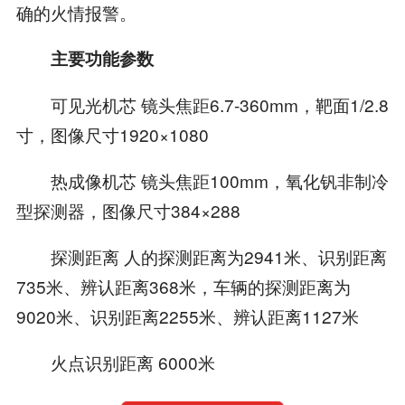
确的火情报警。
主要功能参数
可见光机芯 镜头焦距6.7-360mm，靶面1/2.8
寸，图像尺寸1920×1080
热成像机芯 镜头焦距100mm，氧化钒非制冷
型探测器，图像尺寸384×288
探测距离 人的探测距离为2941米、识别距离
735米、辨认距离368米，车辆的探测距离为
9020米、识别距离2255米、辨认距离1127米
火点识别距离 6000米