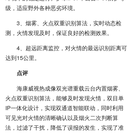
级，适应野外各种恶劣环境。
3、烟雾、火点双重识别算法，实时动态检
测，火情发现及时，保证良好的检测效果。
4、超远距离监控，对火情的最远识别距离可
达到15公里。
点评
海康威视热成像双光谱重载云台内置烟雾、
火点双重识别算法，能够及时发现火情，双目单
IP一体化设计，实现双通道智能联动，同时利用
可见光对火情的清晰确认以及烟火二次判断算
法，过滤了干扰，降低了误报的发生，实现了准