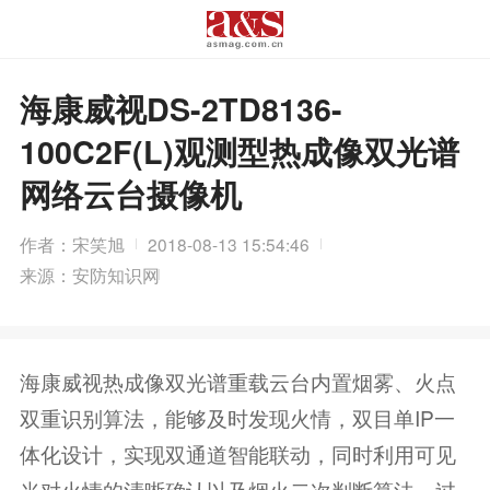
海康威视DS-2TD8136-
100C2F(L)观测型热成像双光谱
网络云台摄像机
作者：宋笑旭
2018-08-13 15:54:46
来源：安防知识网
海康威视热成像双光谱重载云台内置烟雾、火点
双重识别算法，能够及时发现火情，双目单IP一
体化设计，实现双通道智能联动，同时利用可见
光对火情的清晰确认以及烟火二次判断算法，过