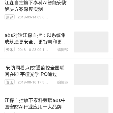
江森自控旗下泰科AI智能安防
解决方案深度实测
测评
2019-09-14 09:05:
11
a&s对话江森自控：以系统集
成筑造更安全、更智慧和更可
持续的城市和建筑
编辑部
资讯
2018-10-23 09:10:
10
[安防周看点]交通监控全国联
网在即 宇瞳光学IPO通过
编辑部
资讯
2019-08-16 17:39:
05
江森自控旗下泰科荣膺a&s中
国安防AI行业应用十大品牌