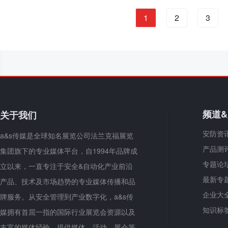
1
2
3
频道
关于我们
安防资
a&s传媒是全球知名展览公司法兰克福展览
产品测
集团旗下的专业媒体平台，自1994年品牌成
专题论
立以来，一直专注于安全&自动化产业前沿
最新专
产品、技术及市场趋势的专业媒体传播和品
企业大
牌服务。从安全管理到产业数字化，a&s传
知识标
媒拥有首屈一指的国际行业展览会资源以及
丰富的媒体经验，提供媒体、活动、展会等