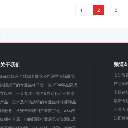
1
2
3
频道
关于我们
安防资
a&s传媒是全球知名展览公司法兰克福展览
产品测
集团旗下的专业媒体平台，自1994年品牌成
专题论
立以来，一直专注于安全&自动化产业前沿
最新专
产品、技术及市场趋势的专业媒体传播和品
企业大
牌服务。从安全管理到产业数字化，a&s传
知识标
媒拥有首屈一指的国际行业展览会资源以及
丰富的媒体经验，提供媒体、活动、展会等