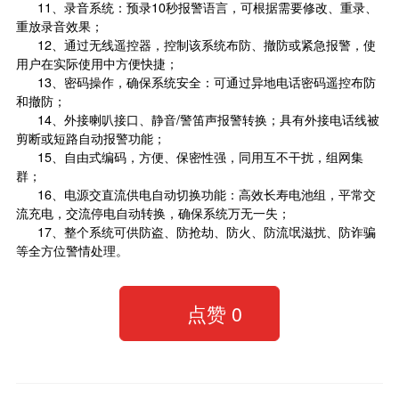
11、录音系统：预录10秒报警语言，可根据需要修改、重录、
重放录音效果；
12、通过无线遥控器，控制该系统布防、撤防或紧急报警，使
用户在实际使用中方便快捷；
13、密码操作，确保系统安全：可通过异地电话密码遥控布防
和撤防；
14、外接喇叭接口、静音/警笛声报警转换；具有外接电话线被
剪断或短路自动报警功能；
15、自由式编码，方便、保密性强，同用互不干扰，组网集
群；
16、电源交直流供电自动切换功能：高效长寿电池组，平常交
流充电，交流停电自动转换，确保系统万无一失；
17、整个系统可供防盗、防抢劫、防火、防流氓滋扰、防诈骗
等全方位警情处理。
点赞
0