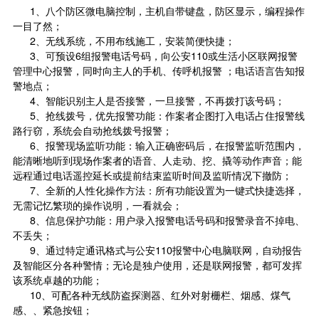
1、八个防区微电脑控制，主机自带键盘，防区显示，编程操作
一目了然；
2、无线系统，不用布线施工，安装简便快捷；
3、可预设6组报警电话号码，向公安110或生活小区联网报警
管理中心报警，同时向主人的手机、传呼机报警 ；电话语言告知报
警地点；
4、智能识别主人是否接警，一旦接警，不再拨打该号码；
5、抢线拨号，优先报警功能：作案者企图打入电话占住报警线
路行窃，系统会自动抢线拨号报警；
6、报警现场监听功能：输入正确密码后，在报警监听范围内，
能清晰地听到现场作案者的语音、人走动、挖、撬等动作声音；能
远程通过电话遥控延长或提前结束监听时间及监听情况下撤防；
7、全新的人性化操作方法：所有功能设置为一键式快捷选择，
无需记忆繁琐的操作说明，一看就会；
8、信息保护功能：用户录入报警电话号码和报警录音不掉电、
不丢失；
9、通过特定通讯格式与公安110报警中心电脑联网，自动报告
及智能区分各种警情；无论是独户使用，还是联网报警，都可发挥
该系统卓越的功能；
10、可配各种无线防盗探测器、
红外对射
栅栏、烟感、煤气
感、、紧急按钮；