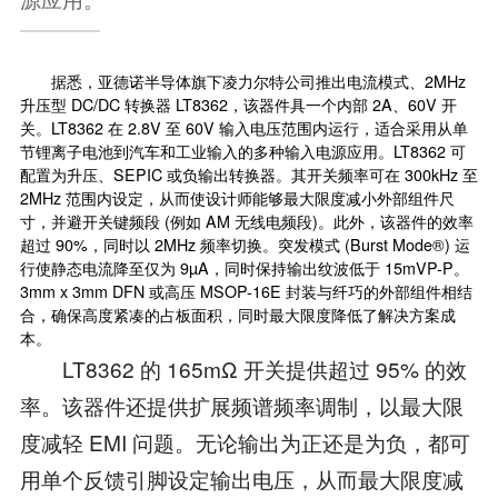
据悉，亚德诺
半导体
旗下凌力尔特公司推出电流模式、2MHz
升压型 DC/DC 转换器 LT8362，该器件具一个内部 2A、60V 开
关。LT8362 在 2.8V 至 60V 输入电压范围内运行，适合采用从单
节锂离子电池到汽车和工业输入的多种输入电源应用。LT8362 可
配置为升压、SEPIC 或负输出转换器。其开关频率可在 300kHz 至
2MHz 范围内设定，从而使设计师能够最大限度减小外部组件尺
寸，并避开关键频段 (例如 AM 无线电频段)。此外，该器件的效率
超过 90%，同时以 2MHz 频率切换。突发模式 (Burst Mode®) 运
行使静态电流降至仅为 9µA，同时保持输出纹波低于 15mVP-P。
3mm x 3mm DFN 或高压 MSOP-16E 封装与纤巧的外部组件相结
合，确保高度紧凑的占板面积，同时最大限度降低了解决方案成
本。
LT8362 的 165mΩ 开关提供超过 95% 的效
率。该器件还提供扩展频谱频率调制，以最大限
度减轻 EMI 问题。无论输出为正还是为负，都可
用单个反馈引脚设定输出电压，从而最大限度减