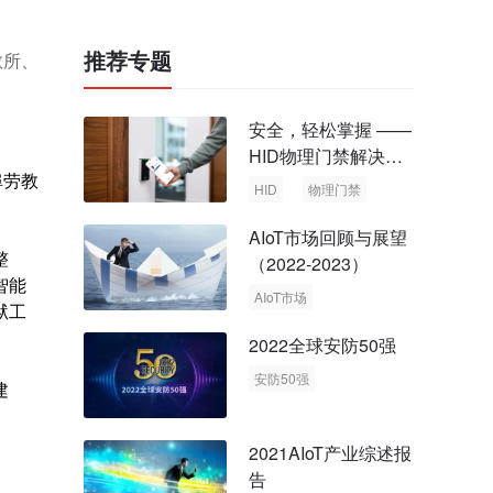
推荐专题
教所、
安全，轻松掌握 ——
HID物理门禁解决方
埠劳教
案，启动智慧安全新
HID
物理门禁
时代
AIoT市场回顾与展望
整
（2022-2023）
智能
AIoT市场
狱工
回顾与展望
2022全球安防50强
安防50强
建
安防市场
安防行业
2021AIoT产业综述报
告