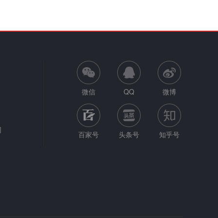
微信
QQ
微博
网
百家号
头条号
知乎号