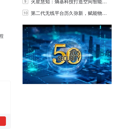
体验
目太阳能多摄球机
火星慧知：熵基科技打造空间智能时
9
代的认知中枢
第二代无线平台历久弥新，赋能物联
10
网创新迭代
程