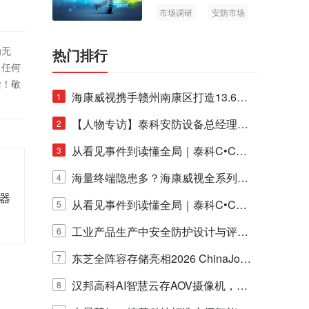
市场调研
安防市场
AIoT
为无
热门排行
！任何
偿！敬
海康威视携手赣州南康区打造13.6公
1
里绿波网
【人物专访】泰科安防设备总经理张
2
宁解码安防出海新范式
从看见事件到读懂全局｜泰科C•CUR
3
E IQ 3.20开启安防运营智能新时代
海量终端隐患多？海康威视全系列物
4
视器
联安全产品，四层守护更放心！
从看见事件到读懂全局｜泰科C•CUR
5
E IQ 3.20开启安防运营智能新时代
工业产品生产中安全防护设计与评估
6
的实践与探讨
东芝全阵容存储亮相2026 ChinaJo
7
y，以海量数据底座赋能“与AI同游”新
汉邦高科AI智慧云存AOV摄像机，三
8