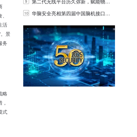
体验
代的认知中枢
第二代无线平台历久弥新，赋能物联
9
商
网创新迭代
华脑安全亮相第四届中国脑机接口大
10
食、
生活
赛 工业安全脑机接口技术赢行业顶级
”。景
专家关注
服务
战略
措，
模式