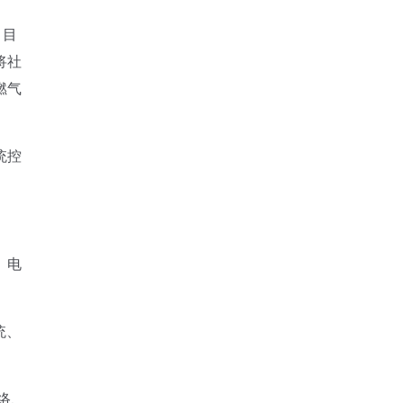
。目
将社
燃气
统控
、电
统、
络、