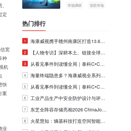
话、
市场调研
安防市场
AIoT
过定
热门排行
海康威视携手赣州南康区打造13.6公
1
电信宽
里绿波网
【人物专访】深耕本土、链接全球：
2
多种
泰科安防设备张宁解码中国安防出海
从看见事件到读懂全局｜泰科C•CUR
3
视机
新范式
E IQ 3.20开启安防运营智能新时代
海量终端隐患多？海康威视全系列物
点
4
进快
联安全产品，四层守护更放心！
从看见事件到读懂全局｜泰科C•CUR
5
方案
E IQ 3.20开启安防运营智能新时代
工业产品生产中安全防护设计与评估
6
的实践与探讨
东芝全阵容存储亮相2026 ChinaJo
7
y，以海量数据底座赋能“与AI同游”新
火星慧知：熵基科技打造空间智能时
8
物业