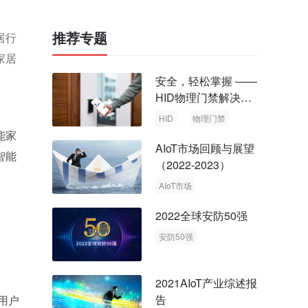
推荐专题
居行
家居
安全，轻松掌握 ——
HID物理门禁解决方
案，启动智慧安全新
HID
物理门禁
时代
能家
AIoT市场回顾与展望
智能
（2022-2023）
AIoT市场
回顾与展望
2022全球安防50强
安防50强
安防市场
安防行业
2021AIoT产业综述报
告
用户