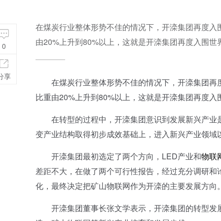
在煤炭行业整体形势不佳的情况下，开滦集团再度入围
由20%上升到80%以上，这就是开滦集团再度入围世界
0
分享
在煤炭行业整体形势不佳的情况下，开滦集团再度入
比重由20%上升到80%以上，这就是开滦集团再度入
在转型的过程中，开滦集团意识到发展新兴产业是
变产业结构取得初步成效基础上，进入新兴产业领域
开滦集团最初选定了两个方向，LED产业和
物联
差距不大，在做了两个可行性报告，经过充分调研和
化，最终决定把矿山物联网作为开滦的主要发展方向
开滦集团董事长张文学表示，开滦集团的转型发展