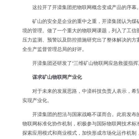
这拉开了开滦集团把物联网概念变成产品的序幕
矿山的安全是企业的重中之重，开滦集团认为煤矿
境的管理。做了一个重大的物联网课题，列入了工信
压力监测、预警以及防控措施研究出了整体解决的方
全生产监督管理总局的好评。
开滦集团还研发了“三维矿山物联网应急救援指挥系统
谋求矿山物联网产业化
对于未来的发展思路，中滦科技负责人表示，希望
实现产业化。
开滦集团的想法与国家战略不谋而合。此前发布的
物联网标准化协作机制，积极参与国际物联网技术标
探索应用模式和商业模式，加快形成市场化运作机制