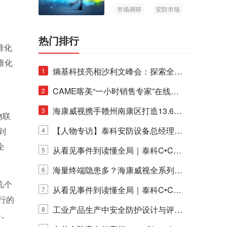
市场调研
安防市场
AIoT
热门排行
准化
准化
熵基科技亮相沙利文峰会：探索全栈
1
脑机技术商业化生态新路径
CAME喀美“一小时销售专家”在线赋
2
。
能培训正式启动！
海康威视携手赣州南康区打造13.6公
3
物联
里绿波网
【人物专访】泰科安防设备总经理张
到
4
企
宁解码安防出海新范式
从看见事件到读懂全局｜泰科C•CUR
5
E IQ 3.20开启安防运营智能新时代
海量终端隐患多？海康威视全系列物
6
几个
联安全产品，四层守护更放心！
从看见事件到读懂全局｜泰科C•CUR
7
行的
E IQ 3.20开启安防运营智能新时代
工业产品生产中安全防护设计与评估
8
碍。