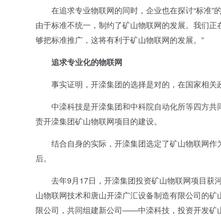
在追求专业物联网的同时，企业也在探讨“标准”的
由于标准不统一，制约了矿山物联网的发展。我们正
够把标准推广，这将有利于矿山物联网的发展。”
追求专业化的物联网
事实证明，开滦集团的选择是对的，在国家相关政
中滦科技是开滦集团和中科院自动化所等四方共同投
责开滦集团矿山物联网项目的建设。
结合自身的实际，开滦集团选定了矿山物联网作为
后。
去年9月17日，开滦集团投资矿山物联网项目获河
山物联网技术和唐山开滦广汇设备制造有限公司的矿
限公司，共同组建新公司——中滦科技，投资开发矿