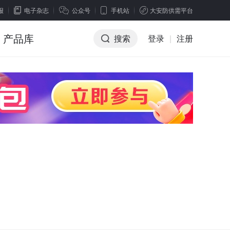
报
电子杂志
公众号
手机站
大安防供需平台
产品库
搜索
登录
|
注册