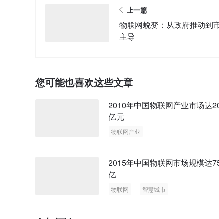
上一篇
物联网蜕变：从政府推动到
主导
您可能也喜欢这些文章
2010年中国物联网产业市场达20
亿元
物联网产业
2015年中国物联网市场规模达75
亿
物联网
智慧城市