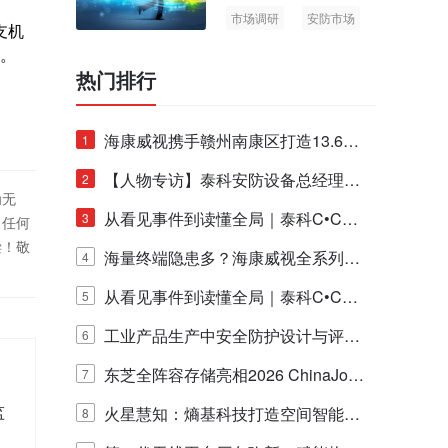
市场调研
安防市场
支机
AIoT
市。
热门排行
海康威视携手赣州南康区打造13.6公
1
里绿波网
【人物专访】泰科安防设备总经理张
2
为无
宁解码安防出海新范式
从看见事件到读懂全局｜泰科C•CUR
3
！任何
偿！敬
E IQ 3.20开启安防运营智能新时代
海量终端隐患多？海康威视全系列物
4
联安全产品，四层守护更放心！
从看见事件到读懂全局｜泰科C•CUR
5
E IQ 3.20开启安防运营智能新时代
工业产品生产中安全防护设计与评估
6
的实践与探讨
东芝全阵容存储亮相2026 ChinaJo
7
监
y，以海量数据底座赋能“与AI同游”新
火星慧知：熵基科技打造空间智能时
8