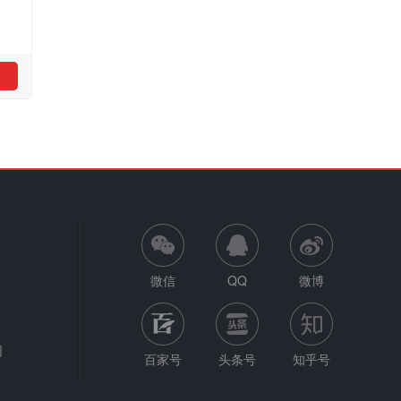
微信
QQ
微博
网
百家号
头条号
知乎号