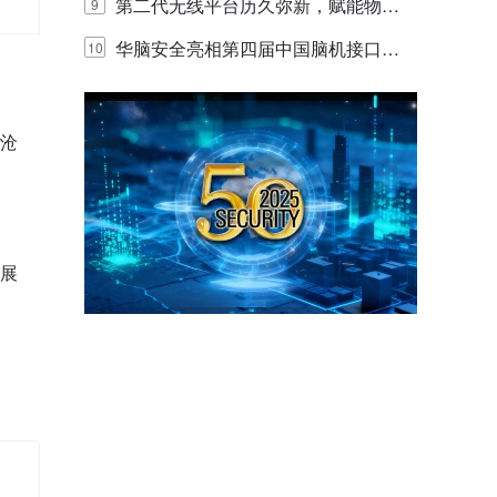
体验
代的认知中枢
第二代无线平台历久弥新，赋能物联
9
网创新迭代
华脑安全亮相第四届中国脑机接口大
10
赛 工业安全脑机接口技术赢行业顶级
专家关注
济沧
备展