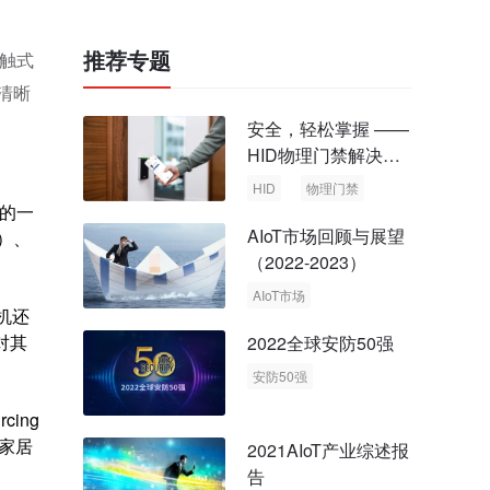
推荐专题
一触式
、清晰
安全，轻松掌握 ——
HID物理门禁解决方
案，启动智慧安全新
HID
物理门禁
时代
的一
AIoT市场回顾与展望
和）、
（2022-2023）
AIoT市场
机还
回顾与展望
对其
2022全球安防50强
安防50强
安防市场
安防行业
ing
能家居
2021AIoT产业综述报
告