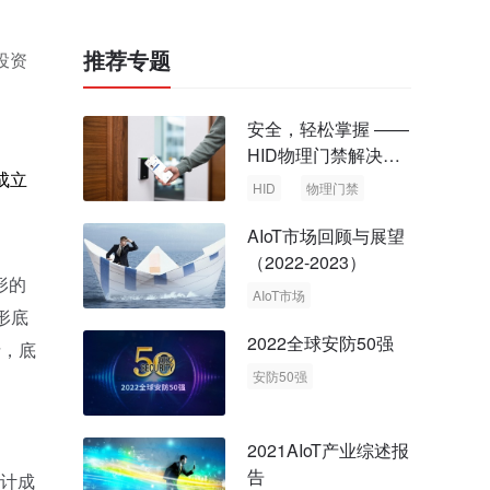
推荐专题
投资
安全，轻松掌握 ——
HID物理门禁解决方
成立
案，启动智慧安全新
HID
物理门禁
时代
AIoT市场回顾与展望
（2022-2023）
形的
AIoT市场
形底
回顾与展望
2022全球安防50强
斤，底
安防50强
安防市场
安防行业
2021AIoT产业综述报
告
设计成