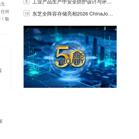
E IQ 3.20开启安防运营智能新时代
工业产品生产中安全防护设计与评估
9
为无
！任何
的实践与探讨
东芝全阵容存储亮相2026 ChinaJo
10
偿！敬
y，以海量数据底座赋能“与AI同游”新
体验
如
尔