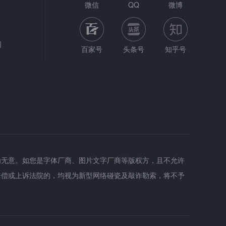
微信
QQ
微博
网
百家号
头条号
知乎号
为无意。如您是字体厂商、图片文字厂商等版权方，且不允许
赔偿或上诉法院的，均视为新型网络碰瓷及敲诈勒索，将不予