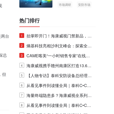
市场调研
安防市场
视
AIoT
热门排行
抬掌即开门！海康威视门禁新品，不
是两台
1
止认人脸，更认"掌"中静脉！
熵基科技亮相沙利文峰会：探索全栈
2
深总
脑机技术商业化生态新路径
CAME喀美“一小时销售专家”在线赋
3
能培训正式启动！
海康威视携手赣州南康区打造13.6公
4
，但
里绿波网
【人物专访】泰科安防设备总经理张
5
宁解码安防出海新范式
从看见事件到读懂全局｜泰科C•CUR
6
E IQ 3.20开启安防运营智能新时代
海量终端隐患多？海康威视全系列物
7
联安全产品，四层守护更放心！
从看见事件到读懂全局｜泰科C•CUR
8