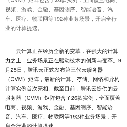
视频、游戏、金融、基因测序、智能语音、汽
车、医疗、物联网等192种业务场景，开启全行
业的计算提速。
云计算正在经历全新的变革，在强大的计算
力之上，业务场景正在驱动技术的创新与变革。9
月25日，腾讯云正式发布第三代云服务器
（CVM）矩阵，最新的计算、存储、网络和异构
计算实例首次亮相。截至目前，腾讯云提供的云
服务器（CVM）矩阵包含了26款实例，全面覆盖
电商、视频、游戏、金融、基因测序、智能语
音、汽车、医疗、物联网等192种业务场景，开
启全行业的计算提速。