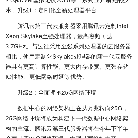
术。升级1：定制化全新处理器平台
腾讯云第三代云服务器采用腾讯云定制Intel
Xeon Skylake至强处理器，最高睿频可达
3.7GHz。与过往采用至强系列处理器的云服务器
相比，使用定制化Skylake处理器的新一代云服务
器具有更高计算性能、更大内存带宽、更强存储
IO性能、更低网络时延等优势。
升级2：全面拥抱25G网络环境
数据中心的网络架构正在从万兆转向25G，
25G网络环境将成为构建下一代数据中心网络架
构的主流。腾讯云第三代服务器将在今年下半年