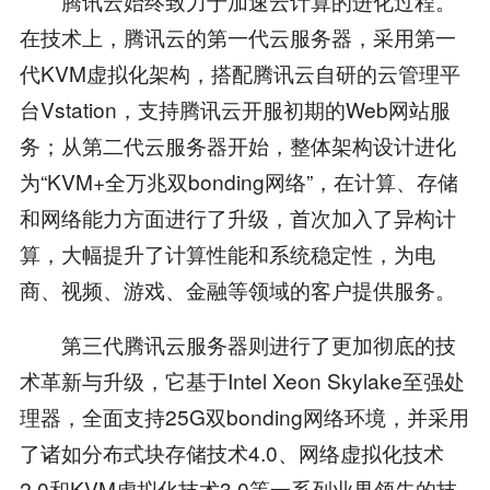
腾讯云始终致力于加速云计算的进化过程。
在技术上，腾讯云的第一代云服务器，采用第一
代KVM虚拟化架构，搭配腾讯云自研的云管理平
台Vstation，支持腾讯云开服初期的Web网站服
务；从第二代云服务器开始，整体架构设计进化
为“KVM+全万兆双bonding网络”，在计算、存储
和网络能力方面进行了升级，首次加入了异构计
算，大幅提升了计算性能和系统稳定性，为电
商、视频、游戏、金融等领域的客户提供服务。
第三代腾讯云服务器则进行了更加彻底的技
术革新与升级，它基于Intel Xeon Skylake至强处
理器，全面支持25G双bonding网络环境，并采用
了诸如分布式块存储技术4.0、网络虚拟化技术
2.0和KVM虚拟化技术3.0等一系列业界领先的技