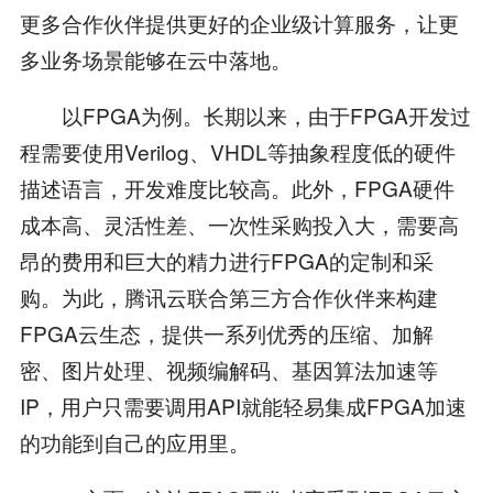
更多合作伙伴提供更好的企业级计算服务，让更
多业务场景能够在云中落地。
以FPGA为例。长期以来，由于FPGA开发过
程需要使用Verilog、VHDL等抽象程度低的硬件
描述语言，开发难度比较高。此外，FPGA硬件
成本高、灵活性差、一次性采购投入大，需要高
昂的费用和巨大的精力进行FPGA的定制和采
购。为此，腾讯云联合第三方合作伙伴来构建
FPGA云生态，提供一系列优秀的压缩、加解
密、图片处理、视频编解码、基因算法加速等
IP，用户只需要调用API就能轻易集成FPGA加速
的功能到自己的应用里。