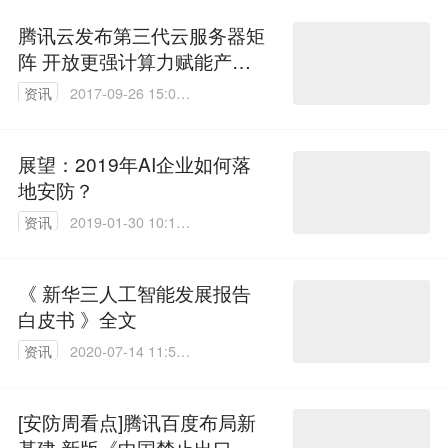
腾讯云发布第三代云服务器矩
阵 开放更强计算力赋能产业
智能化
资讯
2017-09-26 15:05:
09
展望：2019年AI企业如何落
地安防？
资讯
2019-01-30 10:11:
16
《 新华三人工智能发展报告
白皮书 》全文
资讯
2020-07-14 11:50:
19
[安防周看点]腾讯百度布局新
基建 新版《中国禁止出口限