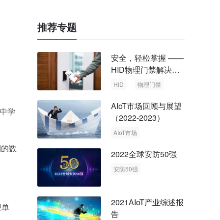
推荐专题
安全，轻松掌握 ——
HID物理门禁解决方
案，启动智慧安全新
HID
物理门禁
时代
AIoT市场回顾与展望
境中学
（2022-2023）
。
AIoT市场
回顾与展望
制的数
2022全球安防50强
安防50强
安防市场
安防行业
2021AIoT产业综述报
理单
告