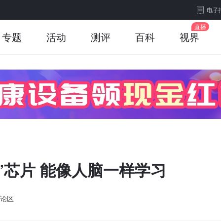
电子
专题
活动
测评
百科
视界
”芯片 能像人脑一样学习
论区