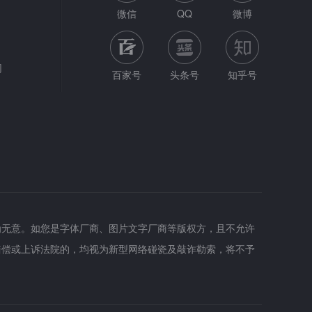
微信
QQ
微博
网
百家号
头条号
知乎号
为无意。如您是字体厂商、图片文字厂商等版权方，且不允许
赔偿或上诉法院的，均视为新型网络碰瓷及敲诈勒索，将不予