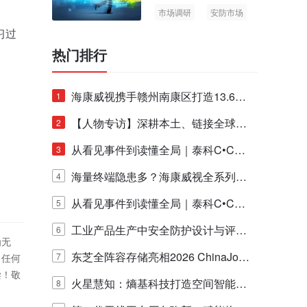
市场调研
安防市场
AIoT
习过
热门排行
海康威视携手赣州南康区打造13.6公
1
里绿波网
【人物专访】深耕本土、链接全球：
2
泰科安防设备张宁解码中国安防出海
从看见事件到读懂全局｜泰科C•CUR
3
新范式
E IQ 3.20开启安防运营智能新时代
海量终端隐患多？海康威视全系列物
4
联安全产品，四层守护更放心！
从看见事件到读懂全局｜泰科C•CUR
5
E IQ 3.20开启安防运营智能新时代
工业产品生产中安全防护设计与评估
6
为无
的实践与探讨
东芝全阵容存储亮相2026 ChinaJo
7
！任何
偿！敬
y，以海量数据底座赋能“与AI同游”新
火星慧知：熵基科技打造空间智能时
8