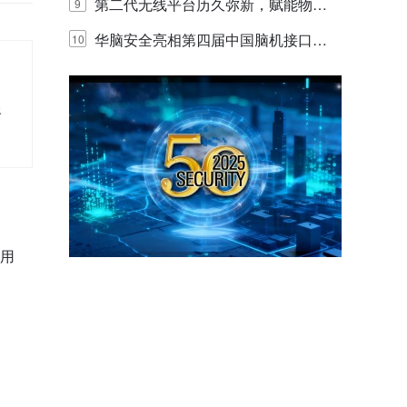
体验
代的认知中枢
第二代无线平台历久弥新，赋能物联
9
网创新迭代
华脑安全亮相第四届中国脑机接口大
10
赛 工业安全脑机接口技术赢行业顶级
银
专家关注
台
应用